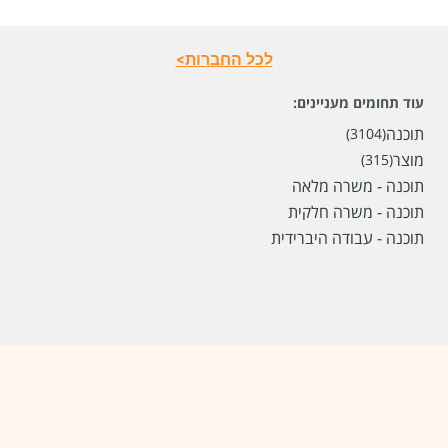
לכל החברות>
עוד תחומים מעניינים:
תוכנה
(3104)
מוצר
(315)
שכר
המעסיק לא סיפר לנו
תוכנה - משרה מלאה
תוכנה - משרה חלקית
סוג משרה
משרה מלאה,
עבודה היברידית
תוכנה - עבודה היברידית
מיקום
תל אביב יפו,
ראשון לציון,
מודיעין מכבים רעות,
ירושלים,
מודיעין עילית
לפני יומיים