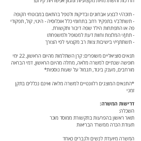
הדרכות והשתלמויות מקצועיות ומגוון אפשרויות קידום!
- תזכה/י לבצע אבחונים ובדיקות ולטפל בהתאם במבוטחי הקופה
- תשתלב/י בתפקיד רחב בתחומי כלל אוכלוסיה - היגוי, קול, תפקודי
פה או התפתחות הילד שפה דיבור ותקשורת.
- תתן/י המלצות וחוות דעת למטופל ולמשפחתו
- תשתתף/י בישיבות צוות רב מקצועי לפי הצורך
תנאים סוציאליים משופרים: קרן השתלמות מהיום הראשון, 22 ימי
חופשה שנתיים למשרה מלאה, מחלה מהיום הראשון, דמי הבראה
מורחבים, מענק ביגוד, תגמול על שעות נוספות*
*התנאים המוצגים רלוונטיים למשרה מלאה ואינם נכללים בתקן
זמני
דרישות המשרה:
השכלה:
תואר ראשון בהפרעות בתקשורת ממוסד מוכר
תעודת הכרה ממשרד הבריאות
המשרה מיועדת לנשים ולגברים כאחד