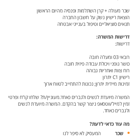
שכר מעולה + קרן השתלמות ופנסיה מהיום הראשון
הוצאת רישיון נשק על חשבון החברה
תנאים סוציאליים וטיפול בענייני אבטחה
דרישות המשרה:
דרישות:
רובאי 03 ומעלה חובה
כושר גופני ויכולת עבודה פיזית חובה
רוח צוות ואחריות גבוהה
רישיון C1 יתרון
זמינות מיידית יתרון; נכונות להתחייב לטווח ארוך
המשרה מיועדת לנשים ולגברים כאחד.מעוניין/ת? שלחו קו"ח ופרטי
זמין למייל/ווטסאפ ניצור קשר בהקדם. המשרה מיועדת לנשים
ולגברים כאחד.
מה עוד כדאי לדעת?
שכר
המעסיק לא סיפר לנו