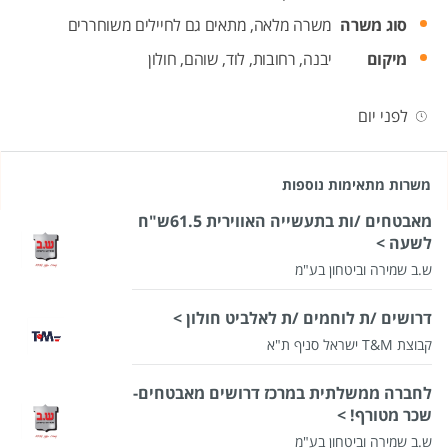
סוג משרה
משרה מלאה,
מתאים גם לחיילים משוחררים
מיקום
יבנה,
רחובות,
לוד,
שוהם,
חולון
לפני יום
משרות מתאימות נוספות
מאבטחים /ות בתעשייה האווירית 61.5ש"ח
לשעה >
ש.ב שמירה וביטחון בע"מ
דרושים /ת לוחמים /ת לאלביט חולון >
קבוצת T&M ישראל סניף ת"א
לחברה ממשלתית במרכז דרושים מאבטחים-
שכר מטורף! >
ש.ב שמירה וביטחון בע"מ