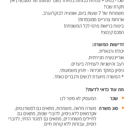
שכר- בסיס + עמלות גבוהות במיוחד (שכר ממוצע של 18,000) אין
תקרת שכר!
משמרות של 7 שעות ביום, אופציה לבוקר/ערב.
ארוחות צהריים מסובסדות!
ביטוח בריאות פרטי לכל המשפחה!
הסכם קיבוצי!
דרישות המשרה:
יכולת ורבאלית.
אוריינטציה מכירתית.
רעב והישגיות לעמידה ביעדים.
ניסיון במוקד מכירות - יתרון משמעותי.
* המשרה מיועדת לנשים ולגברים כאחד.
מה עוד כדאי לדעת?
שכר
המעסיק לא סיפר לנו
סוג משרה
משרה מלאה,
משמרות,
מתאים גם לסטודנטים,
אקדמאים ללא ניסיון,
לדוברי שפות,
מתאים גם
לחיילים משוחררים,
מתאים גם למגזר הדתי,
לדוברי
רוסית,
עבודות ללא קורות חיים