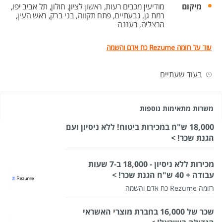
מיקום
מודיעין מכבים רעות,
ראשון לציון,
חולון,
תל אביב יפו,
רמת גן,
גבעתיים,
פתח תקווה,
בני ברק,
ראש העין,
הרצליה,
רעננה
עוד על רזומה Rezume כח אדם והשמה
בעוד שעתיים
משרות מתאימות נוספות
18,000 ש"ח במכירות ביטוח! ללא ניסיון ועם
הגנת שכר! >
מכירות ללא ניסיון - 18,000 ב-7 שעות
עבודה + 40 ש"ח הגנת שכר! >
רזומה Rezume כח אדם והשמה
שכר של 16,000 בחברת מוצרי האשראי