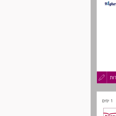
לפני
שליחה
שים
ות
עדכון
קורות
1 ימים
החיים
לפני