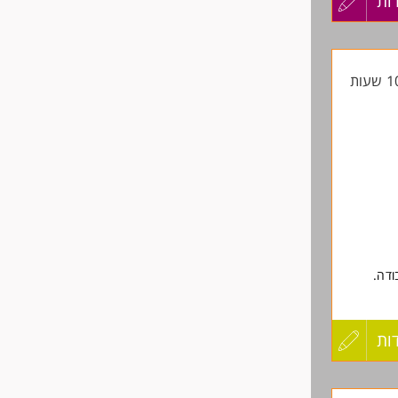
ות
עדכון
קורות
החיים
לפני
שליחה
ודה.
ות
עדכון
קורות