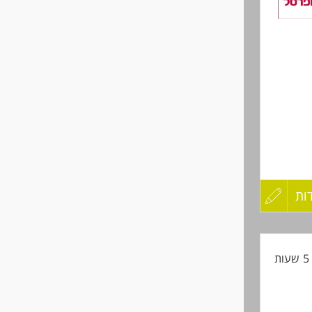
שליחה
ות
עדכון
קורות
ת
החיים
לפני