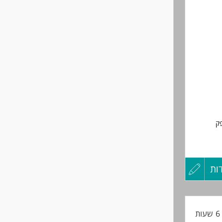
שליחה
 ואופק
מלאה
ות
עדכון
קורות
ת
החיים