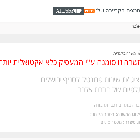
ת
מפת הקריירה שלי
AllJobs VIP
אלבר
משרה בלעדית
שרה זו סומנה ע"י המעסיק כלא אקטואלית יותר
ציג /ת שירות פרונטלי לסניף ירושלים
לפיות של חברת אלבר
רה בתחום רכב ותחבורה
קום המשרה:
מספר מקומות
ג משרה:
מספר סוגים