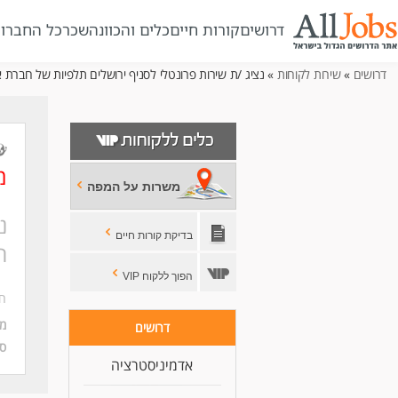
דרושים
קורות חיים
כלים והכוונה
שכר
כל החברו
דרושים
»
שירות לקוחות
» נציג /ת שירות פרונטלי לסניף ירושלים תלפיות של חברת 
מ
משרות על המפה
נ
בדיקת קורות חיים
ת
הפוך ללקוח VIP
חב
מי
דרושים
סו
אדמיניסטרציה