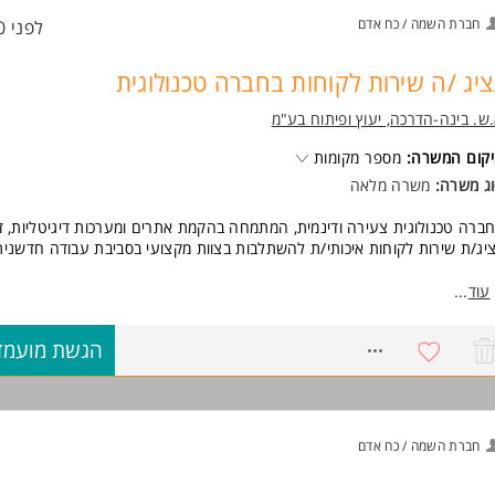
וד משרות ומידע על הסתדרות העובדים הלאומית >
חברת השמה / כח אדם
לפני 10 שעות
ציג /ה שירות לקוחות בחברה טכנולוגית
ש. בינה-הדרכה, יעוץ ופיתוח בע"מ
קום המשרה:
מספר מקומות
ג משרה:
משרה מלאה
ברה טכנולוגית צעירה ודינמית, המתמחה בהקמת אתרים ומערכות דיגיטליות, 
יג/ת שירות לקוחות איכותי/ת להשתלבות בצוות מקצועי בסביבת עבודה חדשנית
אור התפקיד:
עוד
...
תן שירות ומענה טלפוני מקצועי ללקוחות החברה.
יפול בפניות, ליווי לקוחות וניהול תקשורת שוטפת.
8763824
הגשת מועמד
בודה על מגוון פרויקטים כגון הקמת אתרי תדמית ואתרי סחר, שדרוג אתרים קיי
מת אפליקציות ופיתוח מערכות WEB.
יאום משימות ומעקב אחר סטטוס פרויקטים מול צוותי הפיתוח והעיצוב.
פעול מערכות ניהול פנימיות ופתרון בעיות בזמן אמת.
בודה מול ממשקים מגוונים - לקוחות, צוותי פיתוח והנהלה.
חברת השמה / כח אדם
ישות: