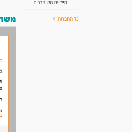
חייליים משוחררים
משרות
כל החברות
ד
שב
מי
סו
לי
תח
*ת
*ה
*ע