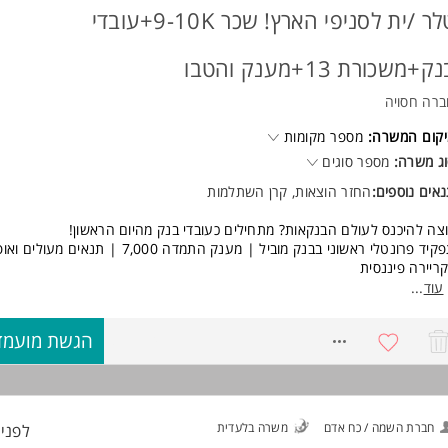
טלר /ית לסניפי הארץ! שכר 9-10K+עובדי
ק+משכורת 13+מענק והטבו
רה חסויה
קום המשרה:
מספר מקומות
ג משרה:
מספר סוגים
אים נוספים:
החזר הוצאות, קרן השתלמות
צה להיכנס לעולם הבנקאות? מתחילים כעובדי בנק מהיום הראשון!
תפקיד פרונטלי ראשוני בבנק מוביל | מענק התמדה 7,000 | תנאים מעולים
ריירה פיננסית
עוד
...
 ההזדמנות שלכם לפתוח דלת לקריירה יציבה ומקצועית במערכת הבנקאית!
ק מוביל מגייס טלרים/ות לסניפים - תפקיד שירותי, דינמי ומקצועי עם הכשרה 
8771741
הגשת מועמד
שתלבות כעובדי בנק מהיום הראשון.
*בסניף ביהוד קיים תקן של טלר לימי שישי באופן קבוע***
חברת השמה / כח אדם
משרה בלעדית
לפני 6 שעו
 בתפקיד?