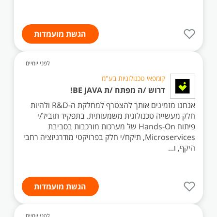
הגשת מועמדות
לפני יומיים
קומפאי טכנולוגיות בע"מ
דרוש /ה מפתח /ת BE JAVA!
אנחנו מזמינים אותך להצטרף למחלקת ה-R&D ולהיות
חלק מעשייה טכנולוגית משמעותית. בתפקיד תוביל/י
פיתוח Hands-On של מערכות מורכבות בסביבת
Microservices, תיקח/י חלק בפרויקטי מודרניזציה רחבי
היקף, ו...
הגשת מועמדות
לפני יומיים