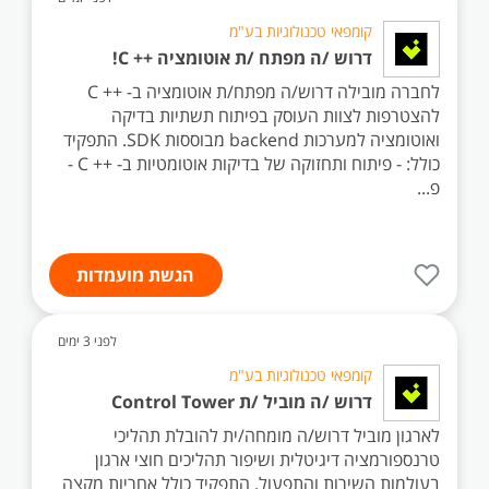
קומפאי טכנולוגיות בע"מ
דרוש /ה מפתח /ת אוטומציה ++ C!
לחברה מובילה דרוש/ה מפתח/ת אוטומציה ב- ++ C
להצטרפות לצוות העוסק בפיתוח תשתיות בדיקה
ואוטומציה למערכות backend מבוססות SDK. התפקיד
כולל: - פיתוח ותחזוקה של בדיקות אוטומטיות ב- ++ C -
פ...
הגשת מועמדות
לפני 3 ימים
קומפאי טכנולוגיות בע"מ
דרוש /ה מוביל /ת Control Tower
לארגון מוביל דרוש/ה מומחה/ית להובלת תהליכי
טרנספורמציה דיגיטלית ושיפור תהליכים חוצי ארגון
בעולמות השירות והתפעול. התפקיד כולל אחריות מקצה