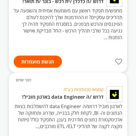
דרוש /ה כלכלן /ית רכש - בוגר /ת תואר!
מחפש/ת תפקיד ראשון עם משמעות אמיתית והשפעה על
תהליכים עסקיים? זו ההזדמנות שלך להיכנס לעולם
הפיננסים והרכש מבפנים. במסגרת התפקיד תהיה לך
נגיעה בכל שלבי תהליך הרכש - החל מבדיקת ואישור
הזמנות ...
הגשת מועמדות
לפני יומיים
קומפאי טכנולוגיות בע"מ
דרוש /ה data Engineer בארגון מוביל!
לארגון מוביל דרוש/ה data Engineer להשתלבות בצוות
הנתונים וה- BI, לקחת חלק בבנייה, שדרוג ותחזוקה של
ארכיטקטורת נתונים מודרנית בענן. התפקיד כולל פיתוח
מקצה לקצה של תהליכי ETL /ELT מורכבים,...