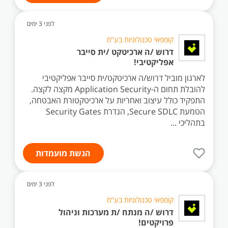
לפני 3 ימים
קומפאי טכנולוגיות בע"מ
דרוש /ה ארכיטקט /ית סייבר
אפליקטיבי!
לארגון מוביל דרוש/ה ארכיטקט/ית סייבר אפליקטיבי
להובלת תחום ה-Application Security מקצה לקצה.
התפקיד כולל עיצוב ואחריות על ארכיטקטורת האבטחה,
הטמעת Secure SDLC, הגדרת Security Gates
בתהליכי ...
הגשת מועמדות
לפני 3 ימים
קומפאי טכנולוגיות בע"מ
דרוש /ה מנתח /ת מערכות וניהול
פרויקטים!