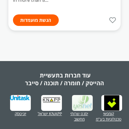
in more than 8...
הגשת מועמדות
עוד חברות בתעשיית
ההייטק / חומרה / תוכנה / סייבר
קומפאי
יסנט שרותי
KNAPP ישראל
יוניטסק
טכנולוגיות בע"מ
מחשוב