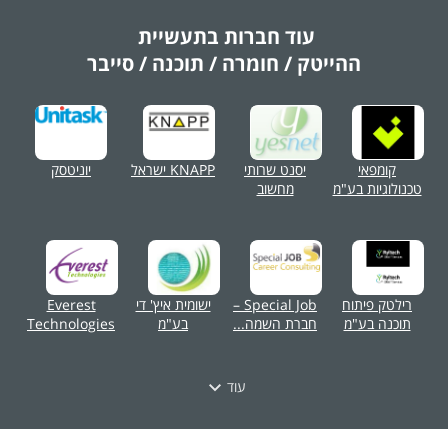
עוד חברות בתעשיית
ההייטק / חומרה / תוכנה / סייבר
קומפאי
יסנט שרותי
KNAPP ישראל
יוניטסק
טכנולוגיות בע"מ
מחשוב
רילטק פיתוח
Special Job –
ישומית איץ' די
Everest
תוכנה בע"מ
חברת השמה...
בע"מ
Technologies
עוד