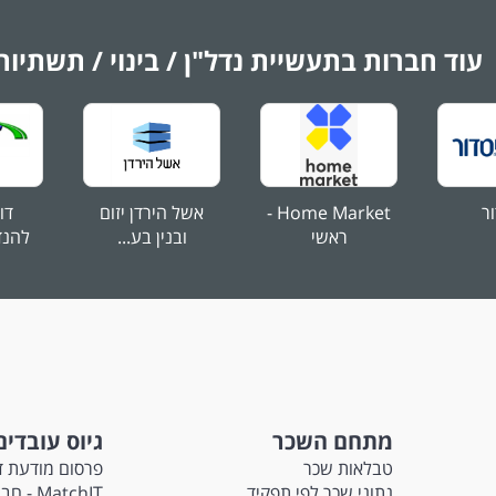
הול ממשקים מול גורמים מגוונים המשרה מיועדת לנשים ולגברים כאחד.
עוד חברות בתעשיית נדל"ן / בינוי / תשתיות
ור
Home Market -
אשל הירדן יזום
דו
ראשי
ובנין בע...
להנדס
מתחם השכר
גיוס עובדים
טבלאות שכר
פרסום מודעת ד
נתוני שכר לפי תפקיד
atchIT