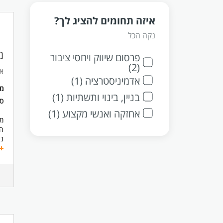
איזה תחומים להציג לך?
נקה הכל
מ
פרסום שיווק ויחסי ציבור
(2)
א
אדמיניסטרציה (1)
מ
בניין, בינוי ותשתיות (1)
ס
אחזקה ואנשי מקצוע (1)
מנ
הל
ני
מש
מק
קי
מס
גי
ומ
מע
מה