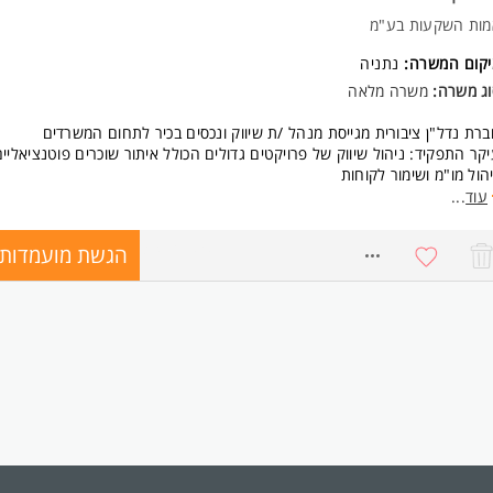
מות השקעות בע"מ
יקום המשרה:
נתניה
וג משרה:
משרה מלאה
רת נדל"ן ציבורית מגייסת מנהל /ת שיווק ונכסים בכיר לתחום המשרדים
קר התפקיד: ניהול שיווק של פרויקטים גדולים הכולל איתור שוכרים פוטנציאליים
הול מו"מ ושימור לקוחות
פקיד כולל:עבודת שטח וסיורים בנכסים, פגישות עם לקוחות ומתווכים, עריכת
עוד
...
כמים, פרסום וקד"מ.
הגשת מועמדות
ישות:
8371952
אר ראשון רלוונטי - חובה (כגון כלכלה/מנע"ס/משפטים)
- חובה
כרות עמוקה עם השוק, מתווכים, ניסיון מול לקוחות וחוזים
סיון בתחום הלוגיסטיקה - חובה
רות עם CRM - יתרון
נה תפעולית - יתרון
שורים נדרשים:
סי אנוש מצוינים וכישורי משא ומתן
ולת עבודה עצמאית בסביבה מרובת משימות
לנות, יוזמה, נחישות ויצירתיות