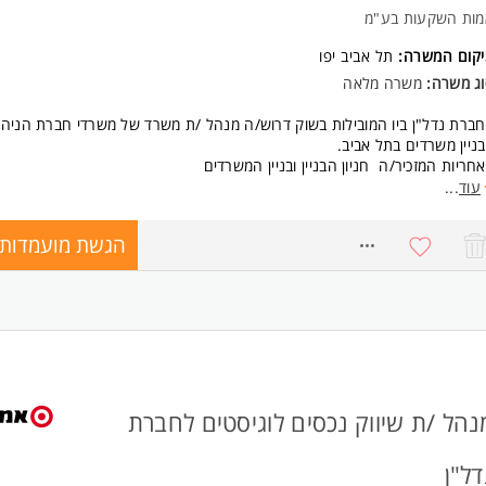
מות השקעות בע"מ
יקום המשרה:
תל אביב יפו
וג משרה:
משרה מלאה
ברת נדל"ן ביו המובילות בשוק דרוש/ה מנהל /ת משרד של משרדי חברת הניהו
ניין משרדים בתל אביב.
חריות המזכיר/ה חניון הבניין ובניין המשרדים
זכיר/ה אחראי/ת על תפעול מבנים אלו, שירות לשוכרים שבבניין, שירות למנויי
עוד
...
ניון,
נהלת חשבונות של כלל המתחמים
הגשת מועמדות
8765351
ישות:
ש גדול, אחריות, זמינות, שירותיות
סיון בסיסי בהנהלת חשבונות ובאקסל - חובה
רות עם מערכות תפעול חניון - יתרון המשרה מיועדת לנשים ולגברים כאחד.
נהל /ת שיווק נכסים לוגיסטים לחברת
דל"ן