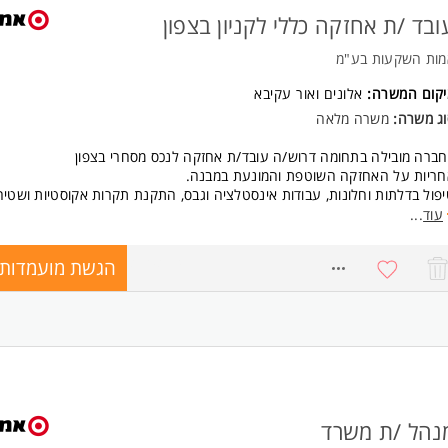
ובד /ת אחזקה כללי לקניון בצפון
מות השקעות בע"מ
יקום המשרה:
אלונים
ו
אור עקיבא
וג משרה:
משרה מלאה
ברה מובילה בתחומה דרוש/ה עובד/ת אחזקה לנכס מסחרי בצפון
חריות על האחזקה השוטפת והמונעת במבנה.
פול בדלתות וחלונות, עבודות אינסטלציה וגבס, התקנת תקרות אקוסטיות ושטיח
ווי ספקים וקבלנים.
עוד
...
ודות לפי צרכים משתנים, התנהלות מול ספקים וקבלני משנה.
נה במערכות מבנה שונות המצריכות תחזוקה
הגשת מועמדות
8728434
רכות מ"א, מעליות, גילוי וכיבוי אש, מערכות שחרור עשן, מערכות חשמל ובקרה.
ישות:
סיון של שנתיים לפחות כעובד/ת אחזקה
מלאי מוסמך - יתרון המשרה מיועדת לנשים ולגברים כאחד.
נהל /ת משרד