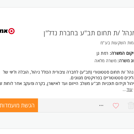
נהל /ת תחום תב"ע בחברת נדל"ן
מות השקעות בע"מ
יקום המשרה:
רמת גן
וג משרה:
משרה מלאה
הל /ת תחום סטטוטורי (תב"ע) לחברה ציבורית הכולל ניהול, הובלה וליווי של
יכים סטטוטוריים בפרויקטים מגוונים.
הול וקידום תוכניות תב"ע משלב הייזום ועד לאישורן, בקרה ומעקב אחר לוחות זמ
ימות והתקדמות הליכי התכנון ועבודה שוטפת מול יזמים, מנהלי פרויקטים וגורמ
עוד
...
צועיים בחברה.
דום והובלת תחום תב"ע בחברה, בדגש על פרויקטים במסלולי תעסוקה, לוגיסטי
הגשת מועמדות
8712509
חר ומגורים, בכל שלביהם.
וס יועצים ומתכננים וניהול הליכי התכנון מולם ומול הרשויות השונות (רשויות מקו
חוזיות, מינהלות ועוד).
קב ובקרה אחר משימות, ישיבות מול גורמי פנים וחוץ (וועדות מקומיות, מחוזיות,
נדסי / אדריכלי עיר).