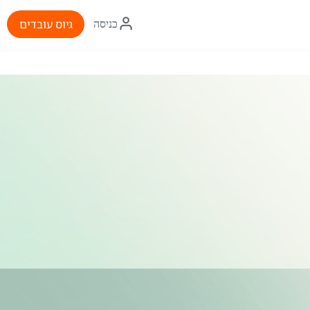
איקון
גיוס עובדים
כניסה
התחברות