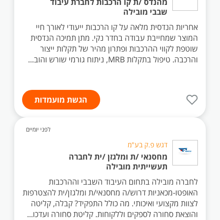
מהנדס /ת קו הרכבות לחברת עיבוד
שבבי מובילה
אחריות הנדסית מלאה על קו הרכבות ייעודי לאורך חיי
המוצר שמחייבת עבודה בחדר נקי. מתן תמיכה הנדסית
שוטפת לקווי ההרכבות ופתרון מהיר של תקלות ייצור
והרכבה. טיפול בתקלות MRB, ניתוח גורמי שורש והוב...
הגשת מועמדות
לפני יומיים
דגש פ.ק בע"מ
מחסנאי /ת ומלגזן /ית לחברה
תעשייתית מובילה
לחברה מובילה בתחום העיבוד השבבי וההרכבות
האופטו-מכאניות דרוש/ה מחסנאי/ת ומלגזן/ית להצטרפות
לצוות מקצועי ואיכותי. מה כולל התפקיד? קבלה, קליטה
והוצאת סחורה לספקים וללקוחות. קליטת סחורה ועדכו...