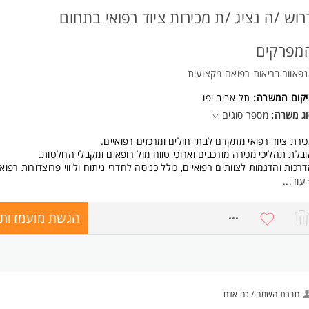
רוש /ה נציג /ת מכירות ציוד רפואי בתחום
מפרקים
פאוור בריאות רפואה מקצועית
יקום המשרה:
תל אביב יפו
ג משרה:
מספר סוגים
ירת ציוד רפואי מתקדם לבתי חולים ומרכזים רפואיים.
בלת תהליכי מכירה מורכבים וארוכי טווח מול רופאים ומקבלי החלטות.
רכות והדגמות לצוותים רפואיים, כולל כניסה לחדרי ניתוח וליווי פרוצדורות רפואי
תוח, ניהול ושימור קשרים מקצועיים עם רופאים בכירים, מנהלי מחלקות ואנשי ר
עוד
...
ידה ביעדי מכירות ופיתוח הפעילות העסקית.
תפות בכנסים רפואיים והכשרות מקצועיות בארץ ובחו"ל.
הגשת מועמדות
8760272
ישות:
אר ראשון במדעי החיים / ביולוגיה / ביוטכנולוגיה / תחומים רפואיים - חובה
סיון קודם במכירות, הדרכה או עבודה מול לקוחות - חובה
ריינטציה מכירתית, יוזמה ויכולת ניהול תהליכים ארוכי טווח.
גלית ברמה גבוהה מאוד
חברת השמה / כח אדם
קף המשרה: משרה מלאה, ימים ב'-ו'
קום: משרת שטח ברחבי הארץ. המשרה מיועדת לנשים ולגברים כאחד.