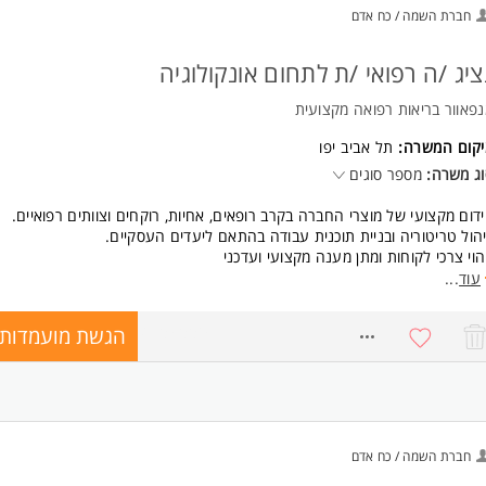
חברת השמה / כח אדם
ציג /ה רפואי /ת לתחום אונקולוגיה
פאוור בריאות רפואה מקצועית
יקום המשרה:
תל אביב יפו
ג משרה:
מספר סוגים
דום מקצועי של מוצרי החברה בקרב רופאים, אחיות, רוקחים וצוותים רפואיים.
הול טריטוריה ובניית תוכנית עבודה בהתאם ליעדים העסקיים.
הוי צרכי לקוחות ומתן מענה מקצועי ועדכני
ום פגישות פרונטליות ודיגיטליות עם אנשי מקצוע בתחום הבריאות.
עוד
...
ברת הרצאות, מצגות והדרכות מקצועיות.
תוח קשרים מקצועיים ארוכי טווח עם מובילי דעה ולקוחות.
הגשת מועמדות
8765662
זום והובלת פעילויות לקידום המוצרים והרחבת הפעילות באזור.
תתפות בכנסים מקצועיים בארץ ובחו"ל.
ישות:
אר ראשון במדעי החיים / ביולוגיה / כימיה / סיעוד / מקצוע פרא-רפואי - חובה.
סיון קודם בתעמולה רפואית, כולל ניסיון בתחום האונקולוגיה ו/או ההמטולוגיה -
חברת השמה / כח אדם
בה.
גלית ברמה גבוהה -חובה המשרה מיועדת לנשים ולגברים כאחד.