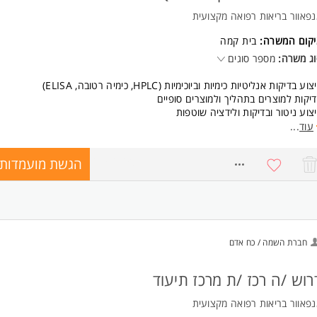
פאוור בריאות רפואה מקצועית
יקום המשרה:
בית קמה
ג משרה:
מספר סוגים
צוע בדיקות אנליטיות כימיות וביוכימיות (HPLC, כימיה רטובה, ELISA)
יקות למוצרים בתהליך ולמוצרים סופיים
צוע ניטור ובדיקות ולידציה שוטפות
יכה בבדיקות אנליטיות עבור מופ ודרישות רגולציה
עוד
...
ודה בהתאם לנהלים, פרוטוקולים ומפרטים בסביבת GMP
הגשת מועמדות
ישות:
8753426
כלה בתחומי הכימיה / מדעי החיים / ביוטכנולוגיה / ביוכימיה / מעבדה רפואית 
ובה
סיון במעבדה תעשייתית - יתרון משמעותי
כרות עם עבודה תחת נהלי GMP - יתרון משמעותי
גלית ברמה טובה - חובה המשרה מיועדת לנשים ולגברים כאחד.
חברת השמה / כח אדם
רוש /ה רכז /ת מרכז תיעוד
פאוור בריאות רפואה מקצועית