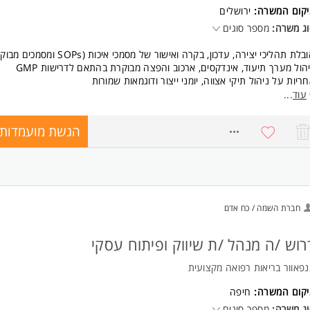
יקום המשרה:
ירושלים
ג משרה:
מספר סוגים
בלת תהליכי יצירה, עדכון, בקרה ואישור של מסמכי איכות (SOPs ומסמכים מבוקרים)
הול מערך תיעוד, אינדקסים, ארכוב והפצה מבוקרת בהתאם לדרישות GMP
ריות על ניהול תיקי אצווה, יומני ייצור ודוגמאות שמורות
ייה וניהול תוכנית הדרכות שנתית ומעקב אחר הסמכות עובדים במערכת eQMS
עוד
...
אום וליווי מבדקים פנימיים, מבדקי ספקים וביקורות רגולטוריות
יכה בביקורות חיצוניות ורגולטוריות
הגשת מועמדות
8751055
יכה והכנת מסמכים מורכבים ותרגומים מקצועיים וכתיבת סקירות מוצר שנתיות
בלת תהליכי שיפור מתמיד וייעול תהליכי איכות
ישות:
אר אקדמי במדעי החיים (ביולוגיה / כימיה / פארמה) או תחום איכות - חובה
חברת השמה / כח אדם
יון קודם בתפקיד דומה בעולמות GMP / Biotech / Med-Tech - חובה
כרות עם מערכות eQMS - יתרון
גלית ברמה גבוהה - חובה המשרה מיועדת לנשים ולגברים כאחד.
רוש /ה מנהל /ת שיווק ופיתוח עסקי
פאוור בריאות רפואה מקצועית
יקום המשרה:
חיפה
ג משרה:
מספר סוגים