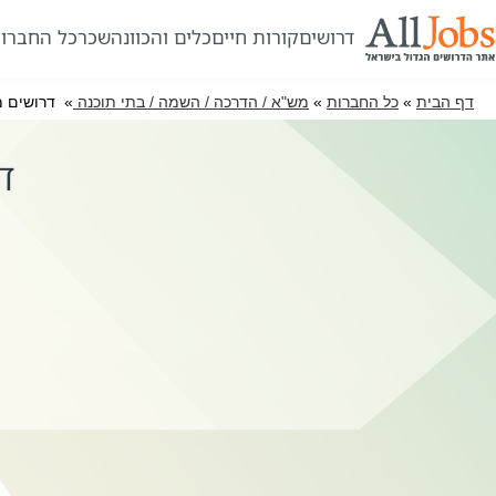
דרושים
קורות חיים
כלים והכוונה
שכר
כל החברו
דף הבית
»
כל החברות
»
מש"א / הדרכה / השמה / בתי תוכנה
» דרושים מ
ד