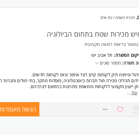
חברת השמה / כח אדם
יש מכירות שטח בתחום הביולוגיה
פאוור בריאות רפואה מקצועית
יקום המשרה:
תל אביב יפו
ג משרה:
מספר סוגים
הול ופיתוח תיק לקוחות קיים לצד איתור וגיוס לקוחות חדשים.
דום תהליכי מכירה מול חברות ביוטכנולוגיה, מוסדות מחקר, בתי חולים וחברות הי
ן ייעוץ מקצועי ללקוחות והתאמת פתרונות בהתאם לצרכיהם.
הול תהליכי מכירה מקצה לקצה, משלב יצירת הקשר ועד סגירת העסקה.
עוד
...
צוג מקצועי של מוצרי החברה והרחבת הפעילות העסקית בשטח.
ודה מול ממשקים פנימיים וחיצוניים בסביבה מדעית וטכנולוגית מתקדמת.
הגשת מועמדות
8754966
ישות:
אר ראשון או שני במדעי החיים, ביוכימיה, ביוטכנולוגיה או תחום רלוונטי - חובה
סיון במכירות בתחום מדעי החיים - חובה
כרות מעמיקה עם שיטות ביולוגיות - חובה
יטה מלאה בעברית ובאנגלית - חובה. המשרה מיועדת לנשים ולגברים כאחד.