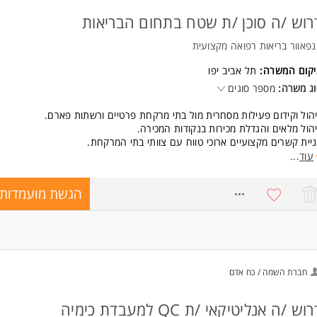
רוש /ה סוכן /ת שטח בתחום הבריאות
פאוור בריאות רפואה מקצועית
יקום המשרה:
תל אביב יפו
ג משרה:
מספר סוגים
הול וקידום פעילות מסחרית מול בתי מרקחת פרטיים ורשתות פארם.
הול מלאים והגדלת מכירות בנקודות המכירה.
יית קשרים מקצועיים ארוכי טווח עם צוותי בתי המרקחת.
ברת מידע מקצועי על מוצרי החברה בתחום הבריאות.
עוד
...
הוי הזדמנויות עסקיות והרחבת הפעילות בשטח.
ודה עצמאית תוך עמידה ביעדים ובתוכניות עבודה.
הגשת מועמדות
8748144
ישות:
אר ראשון בביולוגיה, כימיה, מקצועות פרא-רפואיים או תחום רלוונטי - חובה
סיון של לפחות שנתיים בתפקיד שטח דומה מול רשתות פארם, בתי מרקחת או
פאות קהילה - חובה.
סיון בניהול מכירות ועבודה מול לקוחות מקצועיים - חובה.
חברת השמה / כח אדם
גלית ברמה גבוהה. המשרה מיועדת לנשים ולגברים כאחד.
וש /ה אנליטיקאי /ת QC למעבדת כימיה