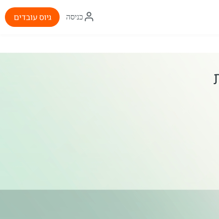
איקון
גיוס עובדים
כניסה
התחברות