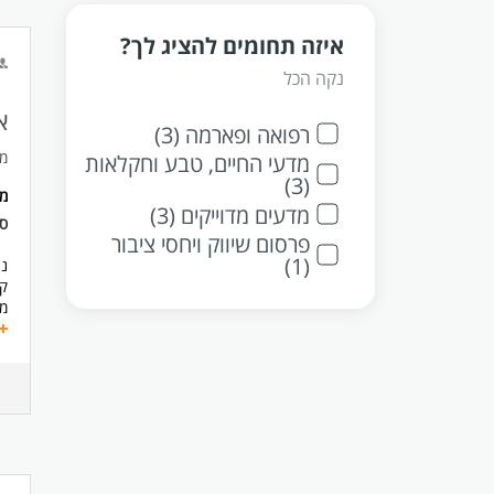
איזה תחומים להציג לך?
נקה הכל
א
רפואה ופארמה (3)
מנ
מדעי החיים, טבע וחקלאות
(3)
מ
מדעים מדוייקים (3)
סו
פרסום שיווק ויחסי ציבור
(1)
ני
קי
מת
ני
יי
עב
דר
תו
ני
הי
של