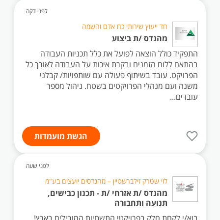
לפני דקה
חד ייעוץ שירותי כח אדם והשמה
מהנדס /ת ביצוע
התפקיד כולל הוצאה לפועל את כלל תכניות העבודה
בהתאם ללוח הזמנים ובקרת איכות על העבודה לאורך כל
הפרויקט. עובד בשיתוף פעולה עם שותפויות/ קבלני
משנה ועם מנהלי הפרויקטים בשטח. ניהול מספר
עובדים...
הגשת מועמדות
לפני שעה
לוי שטרק זילברשטיין – מהנדסים יועצים בע"מ
מהנדס /ת אזרחי /ת - תכנון כבישים,
תנועה ותחבורה
בוא/י לקחת חלק בפרויקטי התשתיות המובילים בארץ!