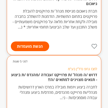
גיאכום
חברת גיאוכום מגייסת מנהל /ת פרויקטים להובלת
פרויקטים בתחום התשתיות. הזדמנות להשתלב בחברה
מובילה ולקחת אחריות מלאה על פרויקטים משמעותיים -
משלב התכנון ועד שלב הביצוע! תחומי אחריות: * נ...
הגשת מועמדות
לפני 5 שעות
למבז גרופ נדל"ן בע"מ
דרוש /ה מנהל /ת פרוייקט /עבודה /מהנדס /ת ביצוע
- תנאים מצוינים למתאים /ה!!
לחברה ביצוע ויזמות מובילה במרכז הארץ דרושים/ות
מנהלי/ות פרוייקט מהנדסים, מהדס/ת ביצוע ומנהלי
עבודה מוסמכים/ות - ני...