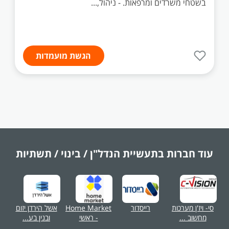
בשטחי משרדים ומרפאות. - ניהול,...
הגשת מועמדות
עוד חברות בתעשיית
הנדל"ן / בינוי / תשתיות
סי- ויז'ן מערכות
רייסדור
Home Market
אשל הירדן יזום
מחשוב ...
- ראשי
ובנין בע...