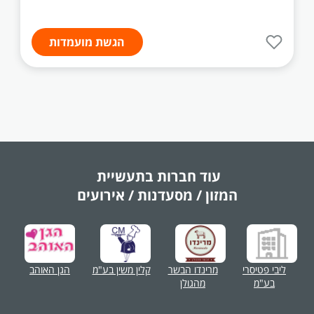
הגשת מועמדות
עוד חברות בתעשיית
המזון / מסעדנות / אירועים
ליבי פטיסרי
מרינדו הבשר
קלין משין בע"מ
הגן האוהב
בע"מ
מהגולן