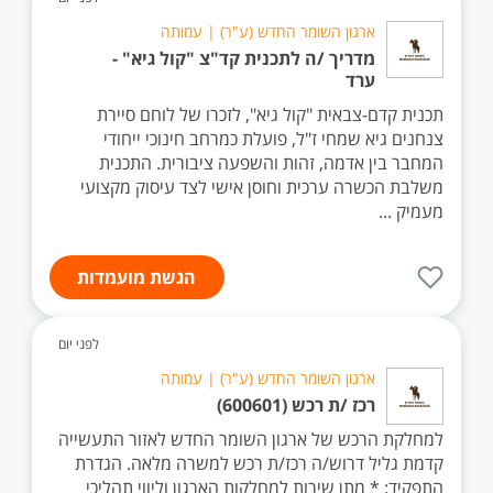
ארגון השומר החדש (ע"ר) | עמותה
מדריך /ה לתכנית קד"צ "קול גיא" -
ערד
תכנית קדם-צבאית "קול גיא", לזכרו של לוחם סיירת
צנחנים גיא שמחי ז"ל, פועלת כמרחב חינוכי ייחודי
המחבר בין אדמה, זהות והשפעה ציבורית. התכנית
משלבת הכשרה ערכית וחוסן אישי לצד עיסוק מקצועי
מעמיק ...
הגשת מועמדות
לפני יום
ארגון השומר החדש (ע"ר) | עמותה
רכז /ת רכש (600601)
למחלקת הרכש של ארגון השומר החדש לאזור התעשייה
קדמת גליל דרוש/ה רכז/ת רכש למשרה מלאה. הגדרת
התפקיד: * מתן שירות למחלקות הארגון וליווי תהליכי