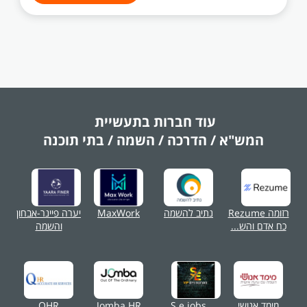
עוד חברות בתעשיית
המש"א / הדרכה / השמה / בתי תוכנה
רזומה Rezume
נתיב להשמה
MaxWork
יערה פיינר-אבחון
כח אדם והש...
והשמה
מימד אנושי
S.e.jobs
Jomba HR
QHR