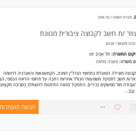
חברת השמה / כח אדם
וזר /ת חשב לקבוצה ציבורית מגוונת
בוט משאבי אנוש
יקום המשרה:
תל אביב יפו
וג משרה:
משרה מלאה
בוצה מובילה הפועלת בתחומי הנדל"ן המניב, הקמעונאות והאנרגיה דרוש/ה
זר/ת חשב לתפקיד משמעותי הכולל אחריות רחבה על תחומי הדיווח הכספי, ה
עבודה מול ממשקים בכירים. התפקיד מהווה הזדמנות להשתלב בסביבה מקצועי
ינמית ולהוביל תהליכים פיננסיים מרכזיים.
עוד
...
ומי אחריות:
הגשת מועמדות
8771479
בלת תהליכי סגירה חודשיים, רבעוניים ושנתיים תוך עמידה בלוחות זמנים.
ת דוחות כספיים בהתאם לתקני IFRS, לרבות איחוד דוחות כספיים.
הול, יישום ושיפור של בקרות פנימיות ותהליכי בקרה פיננסיים.
צוע בקרה תקציבית, ניתוח ביצועים ופערים והכנת דוחות ניהוליים.