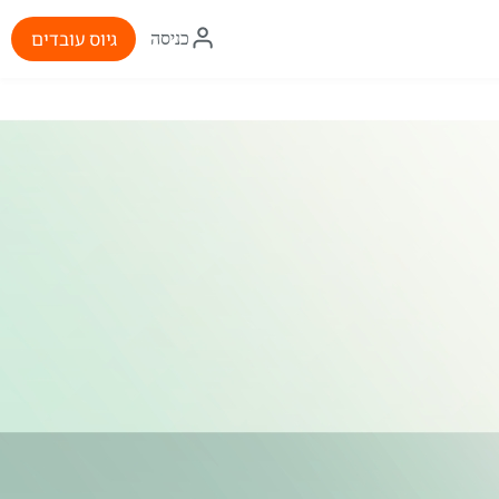
איקון
גיוס עובדים
כניסה
התחברות