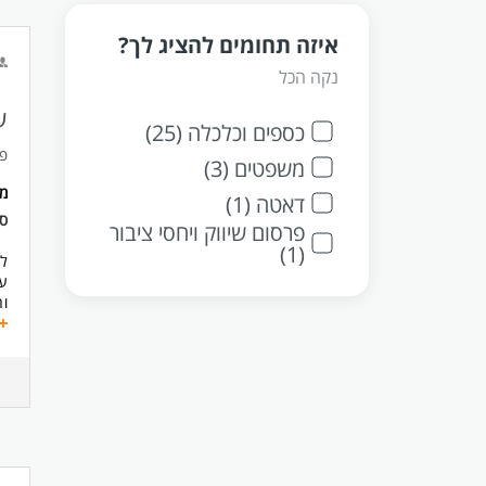
איזה תחומים להציג לך?
נקה הכל
ע
כספים וכלכלה (25)
פי
משפטים (3)
מ
דאטה (1)
ס
פרסום שיווק ויחסי ציבור
(1)
לק
עו
וה
וד
תח
הו
הכנ
ני
בי