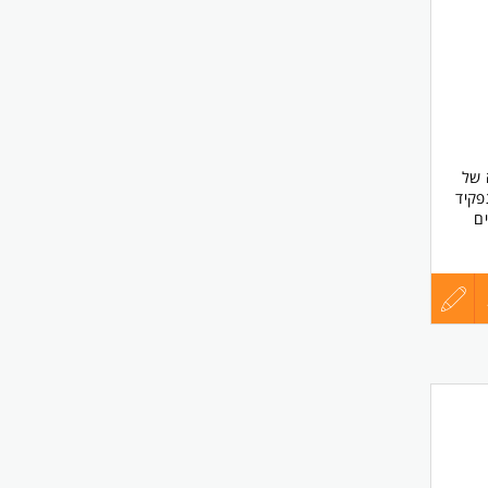
לפני
שליחה
טיקה של
פקיד
רואי
ם
עדכון
קורות
החיים
לפני