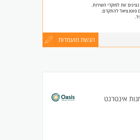
ציגים /ות למוקדי השירות.
ם פוטנציאל להתקדם.
ד.
משרה של 8.5 שעות ביום /אופציה ל3 משמרות ערב - מתאים גם לסטודנטים /ות
הגשת מועמדות
עדכון
8568058
קורות
החיים
כאחד.
לפני
שליחה
נות אינטרנט