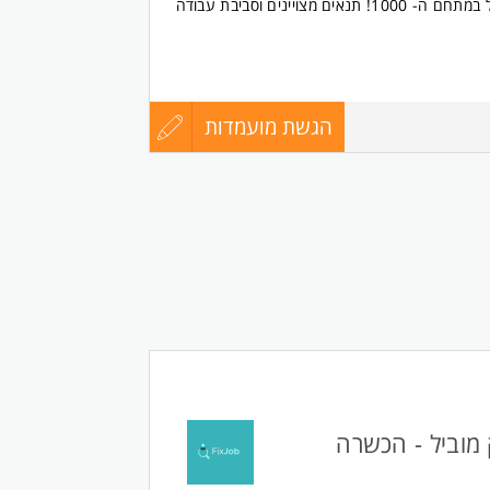
בואו לעבוד במתחם המסווג של כאל במתחם ה- 1000! תנאים מצויינים וסביבת עבודה
 של המתחם
הגשת מועמדות
עדכון
8771677
אירועי חברה שווים
קורות
רטיסי אשראי, ביצוע בקרות ויזואליות וטכניות של
החיים
 סידור, ספירת מלאי, ליקוט וניפוק
לפני
שליחה
ארגון
אנוש מעולים
לת התמודדות עם מידע מורכב
ילות 8:00-20:00 - משרה מלאה במשמרות (בוקר/ צהריים/ ערב) המשרה
 מוביל - הכשרה