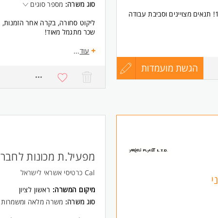
לכך שחברת גוב ספייס בעמ
סוג משרה:
מספר סוגים
ה אליך בנוגע למשרות נוספות
בואו לעבוד במתחם המסווג של כאל במתחם ה- 1000! תנאים מצויינים וסביבת עבודה
ם פוטנציאליים בעתיד. השימוש
ליקוט סחורה, בקרה אחר הזמנות, ק
בה גם מידע על זכויותיך. ניתן
שכר מתגמל מאוד!
י או לפנות בכל שאלה או
דרישות:
יות. המשרה מיועדת לנשים
עוד
...
קליטה מהירה,
הגשת מועמדות
עדכון
יכולת ארגונית,
875
ניסיון בעבודה בסביבה ממוחשבת.
ם
* המשרה מיועדת לנשים ולגברים 
קורות
החיים
לפני
מפעיל.ת מכונות לחברת l
שליחה
Cal כרטיסי אשראי לישראל
י
מיקום המשרה:
ראשון לציון
סוג משרה:
משרה מלאה ומשמרות
לגברים כאחד.