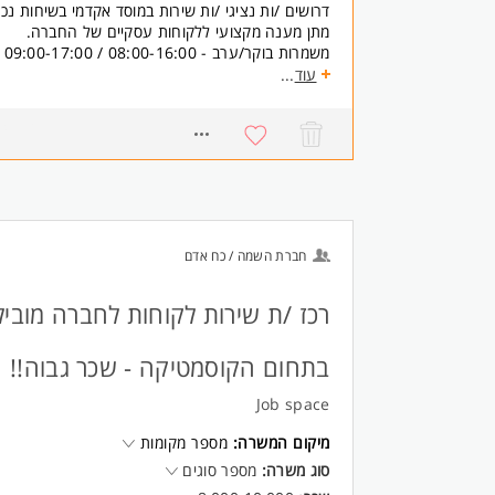
דרושים /ות נציגי /ות שירות במוסד אקדמי בשיחות נכ
מתן מענה מקצועי ללקוחות עסקיים של החברה.
משמרות בוקר/ערב - 08:00-16:00 / 09:00-17:00 / 10:00-18:00 / 11:00-19:00
בונוסים גבוהים!
עוד
...
חדר אוכל
אופציות קידום למתאימים /ות
3001
דרישות:
אוריינטציה שירותית
קליטה מהירה המשרה מיועדת לנשים ולגברים כאחד.
חברת השמה / כח אדם
רכז /ת שירות לקוחות לחברה מובי
בתחום הקוסמטיקה - שכר גבוה!!
Job space
מיקום המשרה:
מספר מקומות
סוג משרה:
מספר סוגים