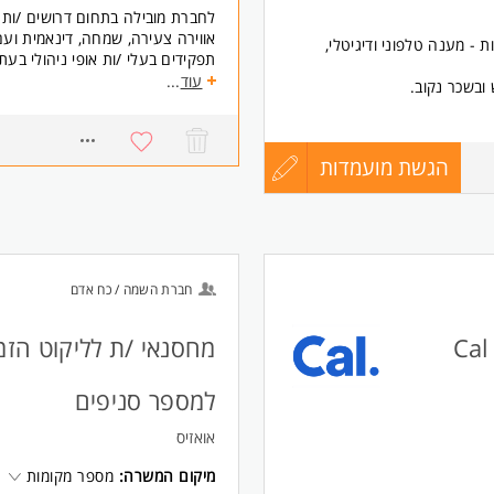
לחברת מובילה בתחום דרושים /ות נ
אווירה צעירה, שמחה, דינאמית וע
 - מענה טלפוני ודיגיטלי,
תפקידים בעלי /ות אופי ניהולי בעתי
עוד
...
 ובשכר נקוב.
(משרה חלקית).
דרישות:
אוריינטציה שרותית.
הגשת מועמדות
עדכון
874
יכולת עבודה בצוות.
סבלנות.
קורות
נכונות למשרה מלאה.
* המשרה מיועדת לנשים ולגברים 
החיים
חברת השמה / כח אדם
לפני
מחסנאי /ת לליקוט הזמ
שליחה
למספר סניפים
אואזיס
כות במקביל.
מיקום המשרה:
מספר מקומות