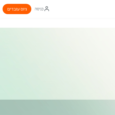
איקון
גיוס עובדים
כניסה
התחברות