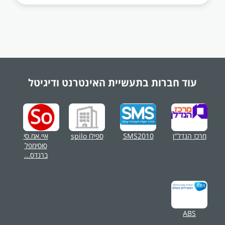
עוד חברות בתעשיית
האינטרנט ודיגיטל
מרכז הנדל"ן
SMS2010
ספילו spilo
איי.אמ.סי
סוסימפל
ברנדס...
ABS