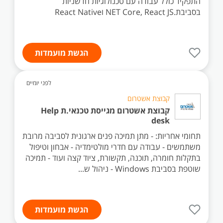
התפקיד כולל עבודה עם טכנולוגיות חדשניות
בסביבת.NET Core, React JS וReact Native
הגשת מועמדות
לפני יומיים
קבוצת אשטרום
קבוצת אשטרום מגייסת טכנאי.ת Help
desk
תחומי אחריות: - מתן תמיכה פנים ארגונית לסביבה מרובת
משתמשים - עבודה עם חדרי מולטימדיה - אבחון וטיפול
בתקלות חומרה, תוכנה, תקשורת, ציוד קצה ועוד - תמיכה
שוטפת בסביבת Windows - ניהול ש...
הגשת מועמדות