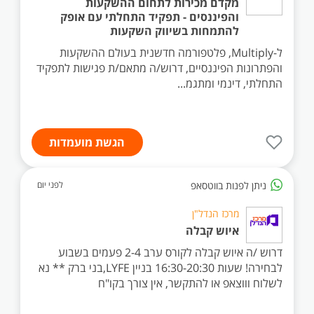
מקדם מכירות לתחום ההשקעות
והפיננסים - תפקיד התחלתי עם אופק
להתמחות בשיווק השקעות
ל-Multiply, פלטפורמה חדשנית בעולם ההשקעות
והפתרונות הפיננסיים, דרוש/ה מתאם/ת פגישות לתפקיד
התחלתי, דינמי ומתגמ...
הגשת מועמדות
ניתן לפנות בווטסאפ
לפני יום
מרכז הנדל"ן
איוש קבלה
דרוש /ה איוש קבלה לקורס ערב 2-4 פעמים בשבוע
לבחירה! שעות 16:30-20:30 בניין LYFE,בני ברק ** נא
לשלוח וווצאפ או להתקשר, אין צורך בקו"ח