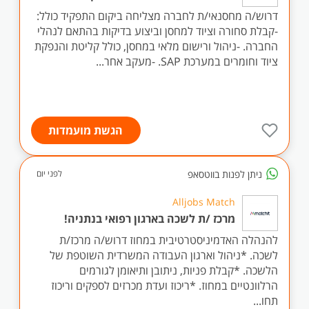
דרוש/ה מחסנאי/ת לחברה מצליחה ביקום התפקיד כולל:
-קבלת סחורה וציוד למחסן וביצוע בדיקות בהתאם לנהלי
החברה. -ניהול ורישום מלאי במחסן, כולל קליטת והנפקת
ציוד וחומרים במערכת SAP. -מעקב אחר...
הגשת מועמדות
ניתן לפנות בווטסאפ
לפני יום
Alljobs Match
מרכז /ת לשכה בארגון רפואי בנתניה!
להנהלה האדמיניסטרטיבית במחוז דרוש/ה מרכז/ת
לשכה. *ניהול וארגון העבודה המשרדית השוטפת של
הלשכה. *קבלת פניות, ניתובן ותיאומן לגורמים
הרלוונטיים במחוז. *ריכוז ועדת מכרזים לספקים וריכוז
תחו...