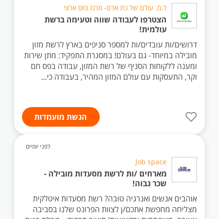
ל.מ. עולם של כח אדם- מרכז גיוס ארצי
הצטרפו לעבודה שווה וטעימה ברשת
עולמית!
דרושים/ות עובדים/ות למספר סניפים בארץ לרשת מזון
מובילה במיוחד- גם בעולם! במסגרת התפקיד: מתן שירות
ומענה ללקוחות הסניף של רשת המזון, עבודה בפס חם
וקר, התעסקות עם עולם המזון המהיר, בעבודה כי...
הגשת מועמדות
לפני יומיים
Job space
מארחים /ות לרשת מסעדות מובילה -
שכר גבוה!
אוהבים אנשים ואנרגיה טובה? רשת מסעדות איטלקית
מצליחה מחפשת אתכם/ן לצוות הפרונט שלנו בסביבה