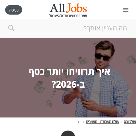
דף הבית
חיפוש חדש
איך תרוויחו יותר כסף 
ניהול החיפושים שלי
ב-2026?
רכישת AllJobs VIP
כמה אתם שווים?
אולג'ובס
»
עולם העבודה - מאמרים
»
»
קורסים אונליין