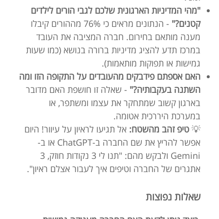
"מהי המדיניות הארגונית שלכם לגבי הורים לילדים
קטנים?"
- הנתונים מראים כי 76% מההורים קיבלו
מענה מותאם בחירום. חברה המציבה את העובד
במרכז תדע להציג מדיניות ברורה בנושא (כמו שעות
גמישות או תפוקות מותאמות).
האם אספתם פידבקים מהעובדים על התקופה הזו ומה
השתנה בעקבותיה?"
- שאלה זו חושפת האם מדובר
בארגון קשוב שמתחקר את עצמו ומשתפר, או
במערכת היררכית אטומה.
💡
טיפ זהב מהשטח:
אל תגיעו לראיון על עיוור! היום
אפשר להריץ את שם החברה ב-ChatGPT או ב-
Gemini ולבקש מהם: "תנו לי 3 נקודות חוזק, 3
אתגרים של החברה וטיפים איך לעבור אצלם ראיון".
שאלות נפוצות