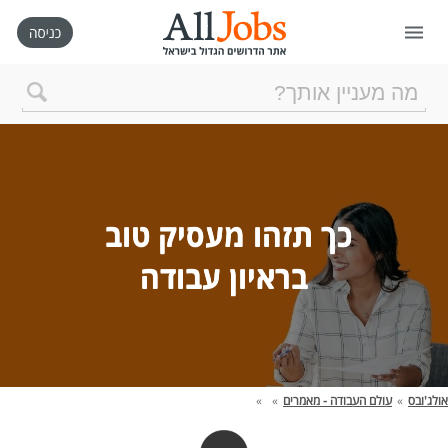
דף הבית
חיפוש חדש
כך תזהו מעסיק טוב 
ניהול החיפושים שלי
בראיון עבודה
רכישת AllJobs VIP
כמה אתם שווים?
אולג'ובס
»
עולם העבודה - מאמרים
»
»
קורסים אונליין