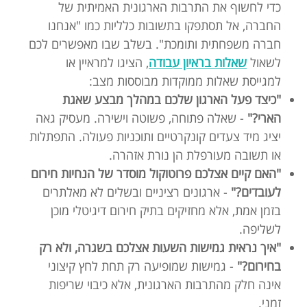
כדי לחשוף את התרבות הארגונית האמיתית של
החברה, אל תסתפקו בתשובות כלליות כמו "אנחנו
חברה משפחתית ותומכת". בשלב שבו מאפשרים לכם
לשאול
שאלות בראיון עבודה
, הציגו למראיין או
למגייסת שאלות ממוקדות מבוססות מצב:
"כיצד פעל הארגון שלכם במהלך מבצע שאגת
הארי?"
- שאלה פתוחה, פשוטה וישירה. מעסיק גאה
יציג מיד צעדים קונקרטיים ותוכניות פעולה. התפתלות
או תשובה מעורפלת הן נורת אזהרה.
"האם קיים אצלכם פרוטוקול מוסדר של הנחיות חירום
לעובדים?"
- ארגונים רציניים ובשלים לא מאלתרים
בזמן אמת, אלא מחזיקים בתיק חירום דיגיטלי מוכן
לשליפה.
"איך נראית גמישות השעות אצלכם בשגרה, ולא רק
בחירום?"
- גמישות שמופיעה רק תחת לחץ קיצוני
אינה חלק מהתרבות הארגונית, אלא כיבוי שריפות
זמני.