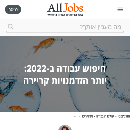
דף הבית
חיפוש חדש
ניהול החיפושים שלי
יותר הזדמנויות קריירה
רכישת AllJobs VIP
כמה אתם שווים?
אולג'ובס
»
עולם העבודה - מאמרים
»
»
קורסים אונליין