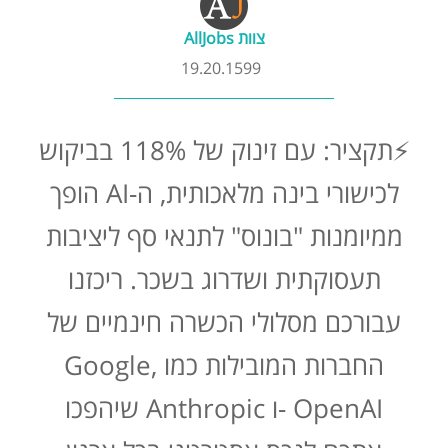
קורסים אונליין
צוות AllJobs
19.20.1599
שדרוג קורות חיים
⚡תקציר: עם זינוק של 118% בביקוש
שאלות נפוצות
לכישורי בינה מלאכותית, ה-AI הופך
התנתקות
ממיומנות "בונוס" לתנאי סף ליציבות
תעסוקתית ושדרוג בשכר. ריכזנו
עבורכם מסלולי הכשרה חינמיים של
החברות המובילות כמו Google,
OpenAI -ו Anthropic שיהפכו