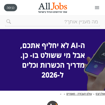
דף הבית
חיפוש חדש
ניהול החיפושים שלי
מדריך הכשרות וכלים 
רכישת AllJobs VIP
ל-2026
כמה אתם שווים?
אולג'ובס
»
עולם העבודה - מאמרים
»
»
קורסים אונליין