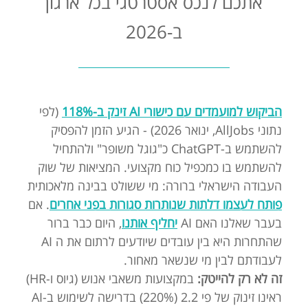
אתכם לנכס אסטרטגי בכל ארגון
ב-2026
הביקוש למועמדים עם כישורי AI זינק ב-118%
(לפי
נתוני AllJobs, ינואר 2026) - הגיע הזמן להפסיק
להשתמש ב-ChatGPT כ"גוגל משופר" ולהתחיל
להשתמש בו כמכפיל כוח מקצועי. המציאות של שוק
העבודה הישראלי ברורה: מי ששולט בבינה מלאכותית
פותח לעצמו דלתות שנותרות סגורות בפני אחרים
. אם
בעבר שאלנו האם AI
יחליף אותנו
, היום כבר ברור
שהתחרות היא בין עובדים שיודעים לרתום את ה AI
לעבודתם לבין מי שנשאר מאחור.
זה לא רק להייטק:
במקצועות משאבי אנוש (גיוס ו-HR)
ראינו זינוק של פי 2.2 (220%) בדרישה לשימוש ב-AI