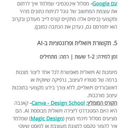
עם Google
-
מסלול אינטנסיבי שמלמד איך לרתום
את עוצמת המחשוב של גוגל לניתוח נתונים מהיר
ומקצועי (בימים אלה מתקיים קורס לייב מעודכן ובקרוב
הוא יתפרסם גם, נעדכן את הכתבה כמובן).
5. תקשורת ויזואלית ופרזנטציות ב-AI
זמן למידה: 1-2 שעות | רמה: מתחילים
מיומנות AI ויזואלית מאפשרת לכל אחד ליצור מצגות
ברמה של סטודיו לעיצוב, גרפיקה שיווקית או
דאשבורדים ויזואליים, ללא צורך בידע מקצועי בתוכנות
עיצוב מורכבות.
הקורס המומלץ:
Canva - Design School
-
קאנבה
היא היום הסטנדרט ליצירה ויזואלית מבוססת AI. הם
מציעים מסלול חינמי מצוין (
Magic Design
) שמלמד
איך להפוך טקסט למצגת מעוצבת או לפוסט שיווקי