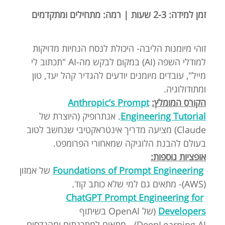
זמן למידה:
2-3 שעות
| רמה: מתחילים ומתקדמים
זוהי מיומנות הליבה- היכולת לנסח הנחיות מדויקות
למודלי השפה (AI) במקום לבקש מה-AI "תכתוב לי
מייל", עובדים מיומנים יודעים להגדיר קהל יעד, טון
ומתודולוגיה.
הקורס המומלץ:
Anthropic’s Prompt
Engineering Tutorial
. אנתרופיק (היוצרת של
Claude) מציעה מדריך אינטראקטיבי שנחשב לטוב
בעולם להבנת הלוגיקה שמאחורי הפרומפט.
אופציות נוספות:
Foundations of Prompt Engineering
של אמזון
(AWS)- מתאים גם למי שלא כותב קוד.
ChatGPT Prompt Engineering for
Developers
(של OpenAI בשיתוף
DeepLearning.AI) - מתאים למתכנתים ומהנדסים