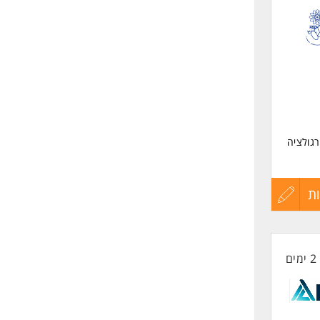
לפני
שליחה
רגולציה
ת
עדכון
קורות
2 ימים
החיים
לפני