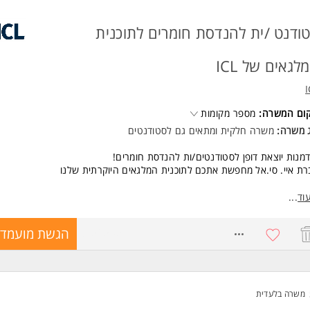
ודנט /ית להנדסת חומרים לתוכנית
לגאים של ICL
קום המשרה:
מספר מקומות
ג משרה:
משרה חלקית
ו
מתאים גם לסטודנטים
מנות יוצאת דופן לסטודנטים/ות להנדסת חומרים!
ת איי. סי.אל מחפשת אתכם לתוכנית המלגאים היוקרתית שלנו
אנחנו מציעים?
וד
...
ון שכר הלימוד
ת קיום בגין חודשי הלימוד הנותרים לתואר
8756595
הגשת מועמדו
 עבודה עבור ימי העבודה בפועל
כה אישית והכשרה מקצועית מהמהנדסים והמנהלים המובילים בתעשייה
 נדרש מכם?
ם עבודה אחד בשבוע במהלך הסמסטר
משרה בלעדית
נות לעבודה מלאה בחופשות סמסטר ובקיץ