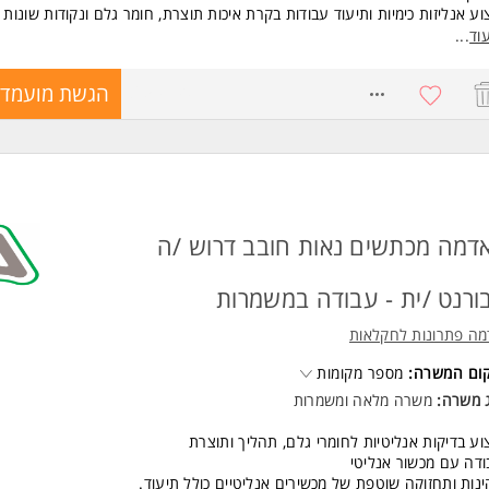
וע אנליזות כימיות ותיעוד עבודות בקרת איכות תוצרת, חומר גלם ונקודות שונות 
צור.
וד
...
דה לביצוע נוהלי איכות ובטיחות.
8659790
הגשת מועמדו
שות:
סאי/ת כימיה- חובה.
נות לעבודה במשמרות- חובה
יון קודם בתפקיד דומה -חובה
נות לשעות נוספות על פי הצורך.
דה בצוות בשיתוף פעולה המשרה מיועדת לנשים ולגברים כאחד.
דמה מכתשים נאות חובב דרוש /ה
ורנט /ית - עבודה במשמרות
מה פתרונות לחקלאות
קום המשרה:
מספר מקומות
ג משרה:
משרה מלאה
ו
משמרות
וע בדיקות אנליטיות לחומרי גלם, תהליך ותוצרת
דה עם מכשור אנליטי
נות ותחזוקה שוטפת של מכשירים אנליטיים כולל תיעוד.