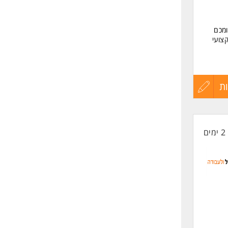
ומכם
צועי
 מקצועי
ת
עדכון
קורות
2 ימים
החיים
לפני
שליחה