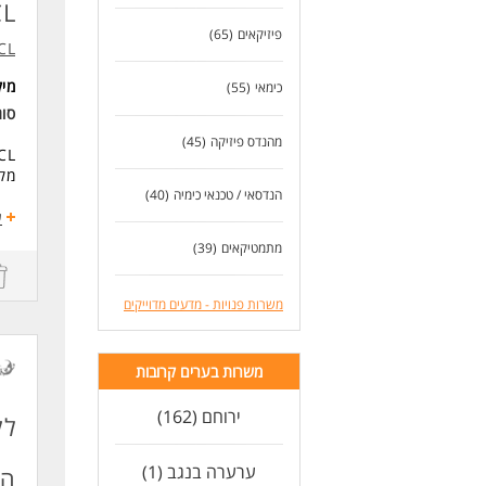
CL
פיזיקאים
(65)
ICL
מי
כימאי
(55)
סו
מהנדס פיזיקה
(45)
מקר
הנדסאי / טכנאי כימיה
(40)
מה 
ע
אחר
מתמטיקאים
(39)
עמי
נית
הוב
משרות פנויות - מדעים מדוייקים
בקר
הוב
אחר
משרות בערים קרובות
דרי
ירוחם (162)
בוג
לק
התמ
ניס
ערערה בנגב (1)
הנ
רקע