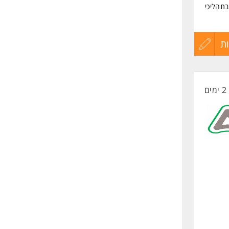
בתהליכי
ת
עדכון
קורות
2 ימים
החיים
לפני
שליחה