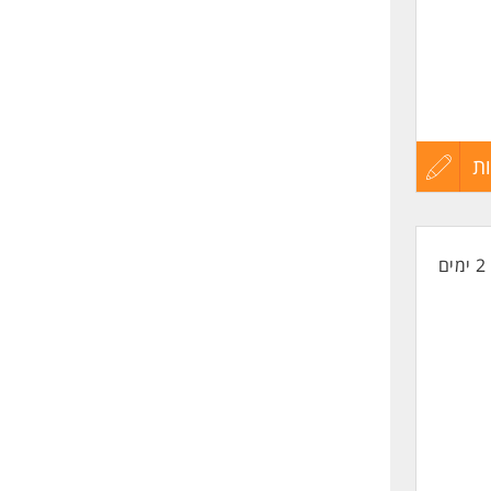
ת
עדכון
קורות
2 ימים
החיים
לפני
שליחה