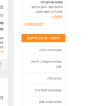
התח
תתניעו את הקריירה
מה
סיימתם תואר ראשון וגיליתם
למה
שלא כל כך פשוט למצוא ...
קמ"
הת
קרא עוד
>
ביט
מי
קפי
לכתבות נוספות
>
סו
דרי
סטו
דרושים - מדעים מדוייקים
תמי
הכנ
מיק
הער
מהנדס כימיה
(127)
והפ
ע
לעו
דרי
מהנדס וריפיקציה | ולידציה
מהנ
(79)
תוא
ניס
עב
לבורנט
(74)
נכו
נכו
מפתח אלגוריתמים
(71)
לעו
מה
מהנדס חומרים
(68)