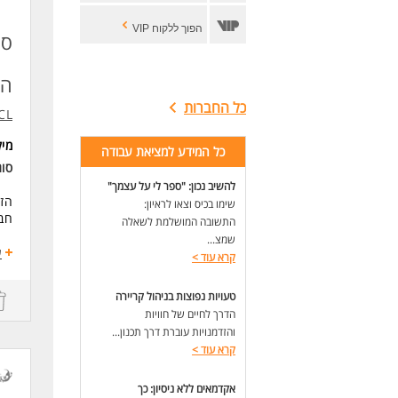
הפוך ללקוח VIP
סט
המ
כל החברות
ICL
מי
כל המידע למציאת עבודה
סו
להשיב נכון: "ספר לי על עצמך"
הזד
שימו בכיס וצאו לראיון:
חבר
התשובה המושלמת לשאלה
שמצ...
מה 
ע
קרא עוד
>
מימ
מלג
טעויות נפוצות בניהול קריירה
שכר
הדרך לחיים של חוויות
חני
והזדמנויות עוברת דרך תכנון...
קרא עוד
>
מה
יו
נכו
אקדמאים ללא ניסיון: כך