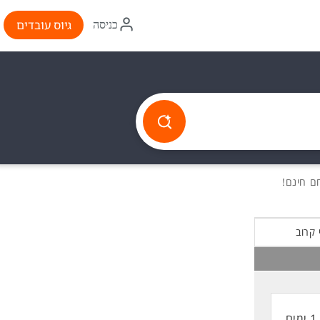
איקון
גיוס עובדים
כניסה
התחברות
 קרוב
1 ימים