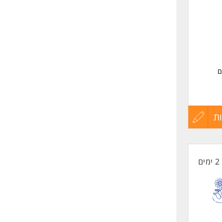
ם
וקה,
ת
עדכון
קורות
2 ימים
החיים
לפני
שליחה