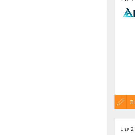
ת
עדכון
קורות
2 ימים
החיים