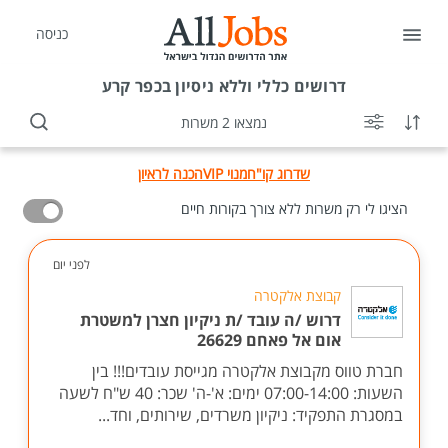
כניסה
דרושים
כללי וללא ניסיון בכפר קרע
נמצאו 2 משרות
שדרוג קו"ח
מנוי VIP
הכנה לראיון
הציגו לי רק משרות ללא צורך בקורות חיים
לפני יום
קבוצת אלקטרה
דרוש /ה עובד /ת ניקיון חצרן למשטרת
אום אל פאחם 26629
חברת טווס מקבוצת אלקטרה מגייסת עובדים!!! בין
השעות: 07:00-14:00 ימים: א'-ה' שכר: 40 ש"ח לשעה
במסגרת התפקיד: ניקיון משרדים, שירותים, וחד...