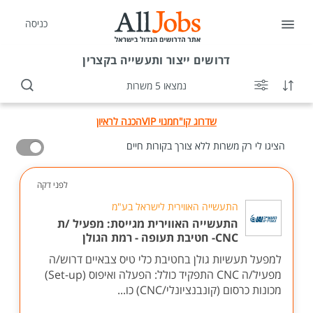
כניסה
דרושים
ייצור ותעשייה בקצרין
נמצאו 5 משרות
שדרוג קו"ח
מנוי VIP
הכנה לראיון
הציגו לי רק משרות ללא צורך בקורות חיים
לפני דקה
התעשייה האווירית לישראל בע"מ
התעשייה האווירית מגייסת: מפעיל /ת
CNC- חטיבת תעופה - רמת הגולן
למפעל תעשיות גולן בחטיבת כלי טיס צבאיים דרוש/ה
מפעיל/ה CNC התפקיד כולל: הפעלה ואיפוס (Set-up)
מכונות כרסום (קונבנציונלי/CNC) כו...