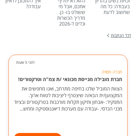
זכויות נשים בהריון
ה-AI לא יחליף
איך להתכונן לראיון
בעבודה: כל מה
אתכם, אבל מי
עבודה?
שחשוב לדעת
ששולט בו- כן.
מדריך הכשרות
וכלים ל-2026
לכל הכתבות
לפני 5 שעות
חברה חסויה
חברת מובילה מגייסת מכונאי /ת צמ"ה וטרקטורים!
הצוות המוביל שלנו בחיפה מתרחב, ואנו מחפשים את
המקצוען/ית הבא/ה שיצטרף ליציבות לטווח ארוך.
התפקיד: -אבחון ותיקון תקלות מורכבות בטרקטורים ובציוד
מכני הנדסי. -עבודה עם מערכות דיאגנוסטיקה ומחש...