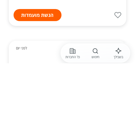
הגשת מועמדות
ניתן לפנות בווטסאפ
לפני יום
בשבילך
חיפוש
כל החברות
חברה חסויה
הנדסאי /ת חשמל למפעל מוביל בצפון
לחברה תעשייתית מובילה הנדסאי/ת חשמל לתפקיד
אחזקה ופתרון תקלות במערך ייצור מתקדם. אם יש לכם
רישיון חשמל וניסיון במפעל, זו הזדמנות להשתלב בחברה
גדולה ויציבה עם תנאים מעולים ואפשרויות קידום לט...
הגשת מועמדות