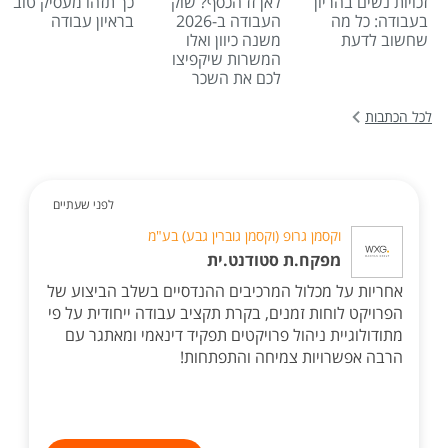
זכויות נשים בהריון
לאן זז הכסף? שוק
כך תזהו מעסיק טוב
בעבודה: כל מה
העבודה ב-2026
בראיון עבודה
שחשוב לדעת
משנה כיוון ואלו
המשרות שיקפיצו
לכם את השכר
לכל הכתבות
לפני שעתיים
וקסמן גרופ (וקסמן גוברין גבע) בע"מ
מפקח.ת סטודנט.ית
אחריות על מכלול המרכיבים ההנדסיים בשלב הביצוע של
הפרויקט לוחות זמנים, בקרת תקציב עבודה ייחודית על פי
מתודולוגיית ניהול פרויקטים תפקיד דינאמי ומאתגר עם
הרבה אפשרויות צמיחה והתפתחות!