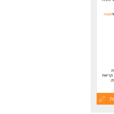
ת
וקריאות
ס,
ת
עדכון
קורות
ולגברים