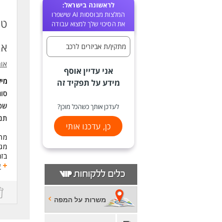
לראשונה בישראל:
המלצות מבוססות AI שישפרו
טכ
את הסיכוי שלך למצוא עבודה
אבי
מתקין/ת אביזרים לרכב
אור
אני עדיין אוסף
מי
מידע על תפקיד זה
סוג
שכ
לעדכן אותך כשהכל מוכן?
תנא
כן, עדכנו אותי
מתן
מגב
בזמ
ביט
ע
דרי
ניס
משרות על המפה
ריש
נכו
שיר