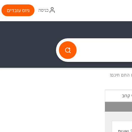
איקון
גיוס עובדים
כניסה
התחברות
 קרוב