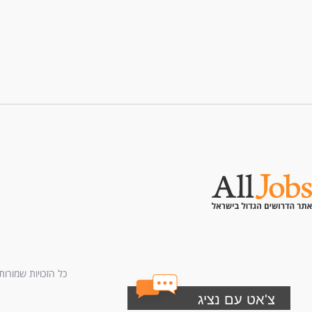
כל הזכויות שמורות לחברת All U Need בע"מ - בני ברמן 2, מגדל 
צ'אט עם נציג