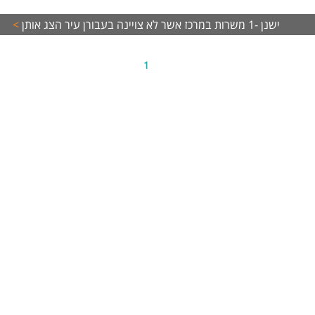
חד.
ישנן -1 משרות במרכז אשר לא צויינה בעבורן עיר
הצג אותן
>
ד משרות ומידע על אורטל משאבי אנוש (בת ים) >
1