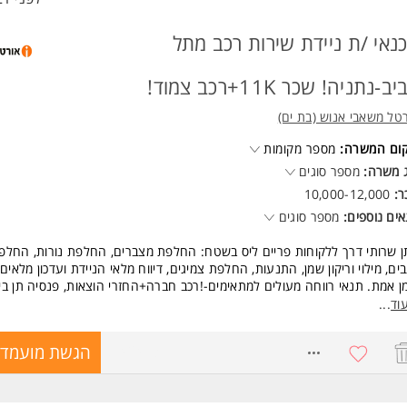
נאי /ת ניידת שירות רכב מתל
ב-נתניה! שכר 11K+רכב צמוד!
טל משאבי אנוש (בת ים)
קום המשרה:
מספר מקומות
 משרה:
מספר סוגים
ר:
10,000-12,000
ים נוספים:
מספר סוגים
 שרותי דרך ללקוחות פריים ליס בשטח: החלפת מצברים, החלפת נורות, החלפ
ים, מילוי וריקון שמן, התנעות, החלפת צמיגים, דיווח מלאי הניידת ועדכון מלאים 
ן אמת. תנאי רווחה מעולים למתאימים-!רכב חברה+החזרי הוצאות, פנסיה תן בי
וח בריאות מסובסד מורחב!!
וד
...
שות:
8742473
הגשת מועמדו
יון טכני קודם בתחום הרכב- חובה!
יון ידני- יתרון
נות לעבודת שטח המצריכה התנידות מרובה באזורים מרוחקים.
ותיות, מקצועיות ויסודיות, אמינות, יכולת עבוד עצמאית! המשרה מיועדת לנשים 