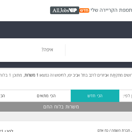
ת
מפת הקריירה שלי
AllJobs VIP
איפה?
ושים
מתקין/ת אביזרים לרכב בתל אביב יפו, לחיפוש זה נמצאו
1 משרות
, מתוכן 1 בלוח החם חינם!
 לפי:
הכי חדש
הכי מתאים
הכי
משרות בלוח החם
חברת השמה / כח אדם
לפני 21 שעות