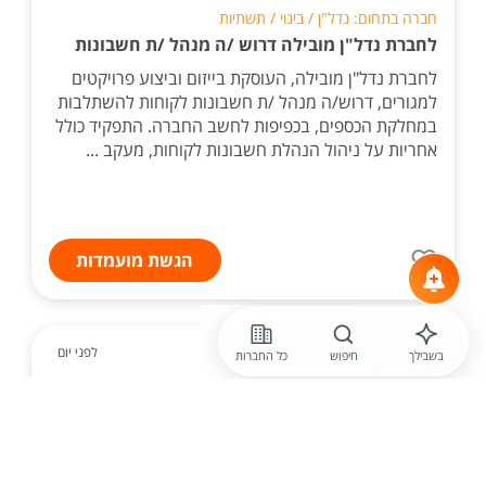
חברה בתחום: נדל"ן / בינוי / תשתיות
לחברת נדל"ן מובילה דרוש /ה מנהל /ת חשבונות
לחברת נדל"ן מובילה, העוסקת בייזום וביצוע פרויקטים
למגורים, דרוש/ה מנהל /ת חשבונות לקוחות להשתלבות
במחלקת הכספים, בכפיפות לחשב החברה. התפקיד כולל
אחריות על ניהול הנהלת חשבונות לקוחות, מעקב ...
הגשת מועמדות
לפני יום
בשבילך
חיפוש
כל החברות
CBC ISRAEL
חשב /ת שכר לCBC ISAREL (קוקה
קולה)
חברת CBC ISRAEL המייצרת ומשווקת את המותגים