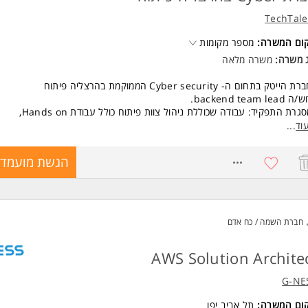
TechTale
קום המשרה:
מספר מקומות
ג משרה:
משרה מלאה
הייטק בתחום ה- Cyber security הממוקמת בהרצליה פיתוח
backend team lea.
גרת התפקיד: עבודה שכוללת ניהול צוות פיתוח כולל עבודת Hands on,
ס מפתחים/ות נוספים/ות בהמשך, עבודה ישירה מול ה-CEO של החברה וכן
וד
...
דה שכוללת בחירת טכנולוגיות בהמשך.
8758739
הגשת מועמדו
שות:
ר ראשון טכנולוגי - חובה
ר שני יהווה יתרון אך לא חובה
ניסיון בניהול צוותי פיתוח
חברת השמה / כח אדם
ון לעבודה בחברות קטנות שבצמיחה
 לעבודת Hands on אקטיבית - חובה
 אישית מעולה! המשרה מיועדת לנשים ולגברים כאחד.
AWS Solution Archite
 משרות ומידע על TechTalent >
G-NE
קום המשרה:
תל אביב יפו