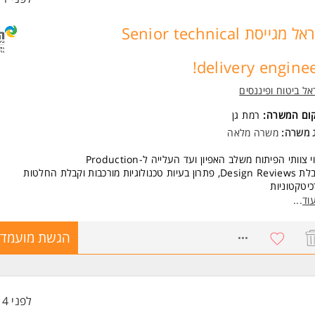
הראל מגייסת Senior technical
delivery enginee
ל ביטוח ופיננסים
קום המשרה:
רמת גן
ג משרה:
משרה מלאה
וי צוותי הפיתוח משלב האפיון ועד העלייה ל-Production
הובלת Design Reviews, פתרון בעיות טכנולוגיות מורכבות וקבלת החלטות
יטקטוניות
לה מקצועית של יוזמות טכנולוגיות והטמעת Best Practices
וד
...
ה שוטפת מול מפתחים, PM וגורמים עסקיים
כה והכוונה מקצועית של מפתחים
8736991
הגשת מועמדו
ב יכולות AI וכלים אג'נטיים לשיפור תהליכי הפיתוח והיעילות הארגונית
שות:
ניסיון בפיתוח תוכנה- חובה
יון בהובלה טכנולוגית של צוותים ופרויקטים- חובה
לפני 14 שעות
 AI, LLMs וכלים אג'נטיים- חובה