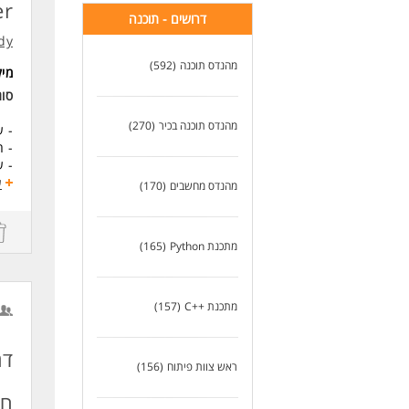
יכו
er
דרושים - תוכנה
ניסיון בעו
dy
משרה מס #986054 מי
מהנדס תוכנה
(592)
מי
לעו
סו
מהנדס תוכנה בכיר
(270)
- ע
- ה
- ע
- ה
ע
מהנדס מחשבים
(170)
דרי
- ת
מתכנת Python
(165)
- לפחות 4 שנות ניס
- ניסיו
- ע
מתכנת ++C
(157)
לנש
לעו
ראש צוות פיתוח
(156)
חברת r