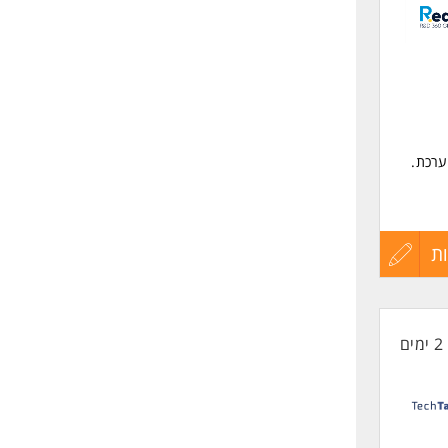
לפני
שליחה
ערכת.
ת
עדכון
קורות
שרה מיועדת
2 ימים
החיים
לפני
שליחה