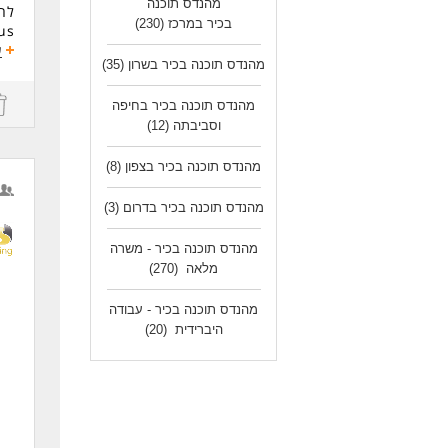
מהנדס תוכנה
- י
- י
בכיר במרכז
(230)
- ש
מול
ע
- נ
מהנדס תוכנה בכיר בשרון
(35)
התפ
- ה
החל
ולג
מהנדס תוכנה בכיר בחיפה
באר
וסביבתה
(12)
לעו
שוט
מהנדס תוכנה בכיר בצפון
(8)
וקב
הח
מהנדס תוכנה בכיר בדרום
(3)
הע
מהנדס תוכנה בכיר - משרה
דרי
מלאה
(270)
- ניסיון של 7 
- נ
מהנדס תוכנה בכיר - עבודה
Campus
היברידית
(20)
- ניס
- נ
- ר
ולג
לעו