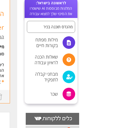
לראשונה בישראל:
המלצות מבוססות AI שישפרו
את הסיכוי שלך למצוא עבודה
r!
מהנדס תוכנה בכיר
הרא
מילות מפתח
בקורות חיים
מי
סו
שאלות הכנה
לראיון עבודה
ליו
מבחני קבלה
ארכ
לתפקיד
הוב
ע
עבוד
חני
שכר
הובלת שילו
דרי
לפחות 7 שנות 
ניס
היכרות עם