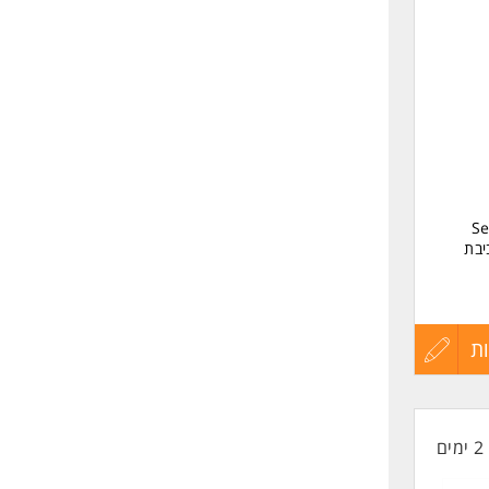
לפני
שליחה
Senior
ות בסביבת
ת
עדכון
קורות
2 ימים
החיים