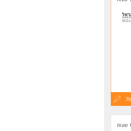
ת
עדכון
קורות
החיים