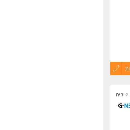
ת
עדכון
קורות
2 ימים
החיים
לפני
שליחה