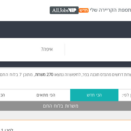
ת
מפת הקריירה שלי
AllJobs VIP
איפה?
שרות
דרושים
מהנדס תוכנה בכיר, לחיפוש זה נמצאו
270 משרות
, מתוכן 7 בלוח החם חינם!
 לפי:
הכי חדש
הכי מתאים
הכי
משרות בלוח החם
לפני 11 שעות