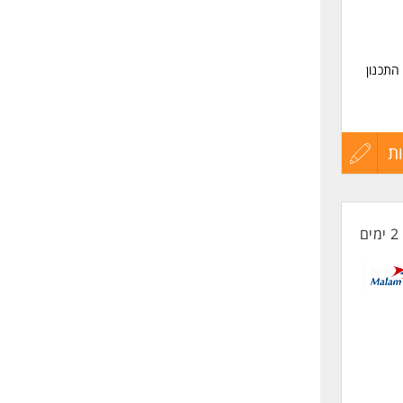
התכנון
ביל, האמון
בודה
גיות
ת
עדכון
ות
קורות
2 ימים
החיים
תרונות
לפני
שליחה