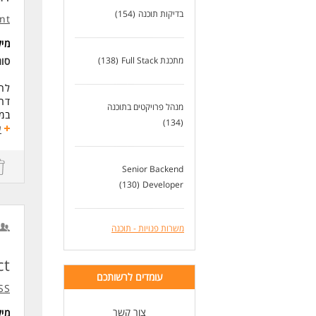
בדיקות תוכנה
(154)
nt
מי
מתכנת Full Stack
(138)
סו
לחברת 
דרוש/ה d
מנהל פרויקטים בתוכנה
במס
(134)
גיו
ע
עבו
דרי
Senior Backend
תוא
(130)
Developer
תוא
8 + שנות ניסיון בתחום
לפחות 3 שנות 
משרות פנויות - תוכנה
יתר
נכונות
רמה
ct
עומדים לרשותכם
לעוד
SS
צור קשר
מי