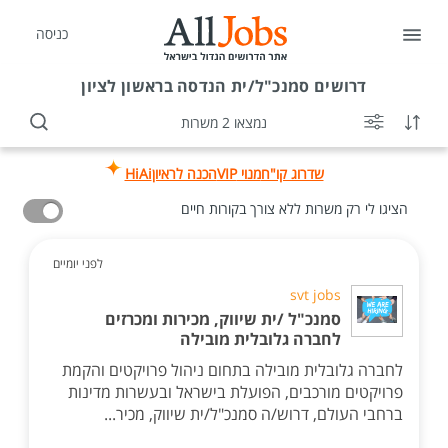
כניסה
דרושים
סמנכ"ל/ית הנדסה בראשון לציון
נמצאו 2 משרות
שדרוג קו"ח
מנוי VIP
הכנה לראיון
HiAi
הציגו לי רק משרות ללא צורך בקורות חיים
לפני יומיים
svt jobs
סמנכ"ל /ית שיווק, מכירות ומכרזים
לחברה גלובלית מובילה
לחברה גלובלית מובילה בתחום ניהול פרויקטים והקמת
פרויקטים מורכבים, הפועלת בישראל ובעשרות מדינות
ברחבי העולם, דרוש/ה סמנכ"ל/ית שיווק, מכיר...