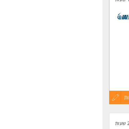
ה
ת
עדכון
קורות
החיים