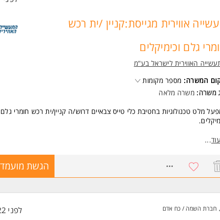
שייה אווירית מגייסת:קניין /ית רכש
מרי גלם וכימיקלים
שייה האווירית לישראל בע"מ
קום המשרה:
מספר מקומות
ג משרה:
משרה מלאה
על מלט טכנולוגיות בחטיבת כלי טייס צבאיים דרוש/ה קניין/ית רכש חומרי גלם
מיקלים.
קיד כולל:
וד
...
לת תהליכי רכש, ניהול ספקים ועבודה מול קבלני משנה בארץ ובעולם תוך עמיד
נית עבודה, לוחות זמנים ואיכות.
8755554
הגשת מועמדו
ינות ורכש לרבות ניהול מו"מ מול ספקים בארץ ובחו"ל.
ול בקשות להצעות מחיר.
 חומרי גלם וכימיקלים לקווי הייצור.
את הזמנות, בקרת האספקות וקיום מגע ישיר ושוטף מול ספקים ולקוחות פנים.
ול וריכוז ועדות רכש.
חברת השמה / כח אדם
לפני 22 שעות
ול והזמנות מול קבלני משנה, מעקב מקצה לקצה.