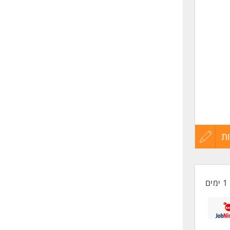
שליחה
ת
עדכון
קורות
1 ימים
החיים
לפני
ויות