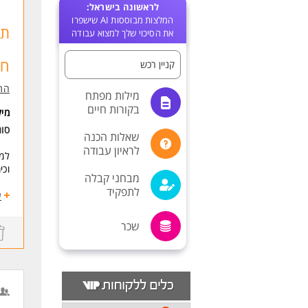
לראשונה בישראל:
המלצות מבוססות AI שישפרו
תע
את הסיכוי שלך למצוא עבודה
חו
קניין רכש
התע
מילות מפתח
בקורות חיים
מי
סו
שאלות הכנה
לראיון עבודה
למפ
וכי
מבחני קבלה
לתפקיד
התפ
ע
הוב
בתכ
שכר
קני
ניה
רכש
הוצ
טיפ
ניה