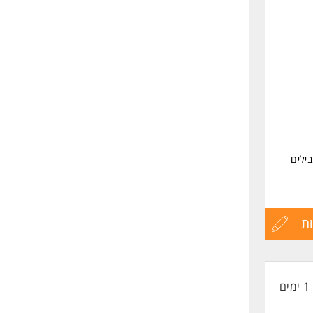
לפני
זמנים
שליחה
ילים
ת
עדכון
קורות
1 ימים
החיים