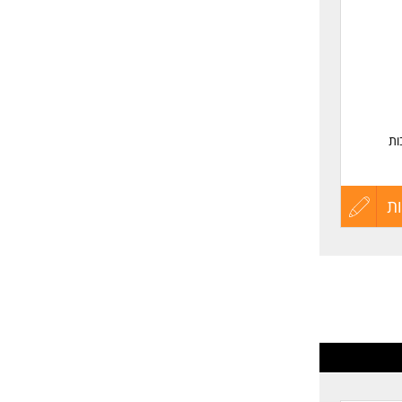
שליחה
ות
חילוף
ת
עדכון
קורות
החיים
לפני
שליחה