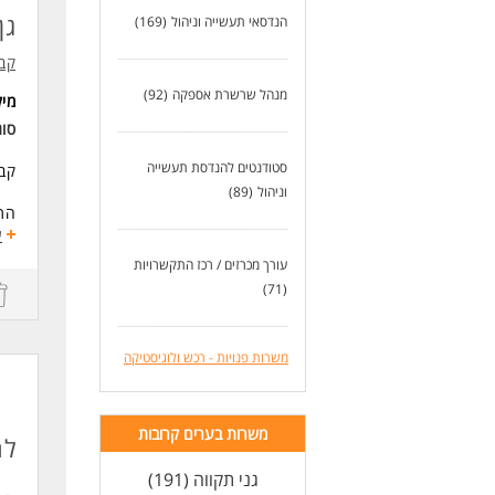
גן
הנדסאי תעשייה וניהול
(169)
קב
מנהל שרשרת אספקה
(92)
מי
סוג
סטודנטים להנדסת תעשייה
קבו
וניהול
(89)
התפ
- נ
ע
- מ
עורך מכרזים / רכז התקשרויות
- ב
(71)
- 
- ט
- פ
משרות פנויות - רכש ולוגיסטיקה
- ה
- ע
- ב
משרות בערים קרובות
דרי
לח
למ
גני תקווה (191)
דנא