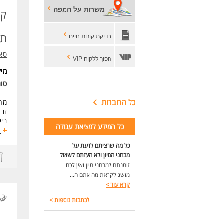
הבנ
משרות על המפה
קנ
טיפ
עבו
קצר
תק
בדיקת קורות חיים
דרי
סאנ
תוא
הפוך ללקוח VIP
3 שנות ניסיון ברכש/ קניינות- חובה.
מי
עבו
סו
היכרות ע
אנג
כל החברות
מח
זו 
לעו
ביש
כל המידע למציאת עבודה
אנח
ע
מש
כל מה שרציתם לדעת על
תהל
מבחני המיון ולא העזתם לשאול
מה
זומנתם למבחני מיון ואין לכם
שכר 14,000-16,000
מושג לקראת מה אתם ה...
קלי
קרא עוד
>
קרן
ארו
לכתבות נוספות
>
משר
תיא