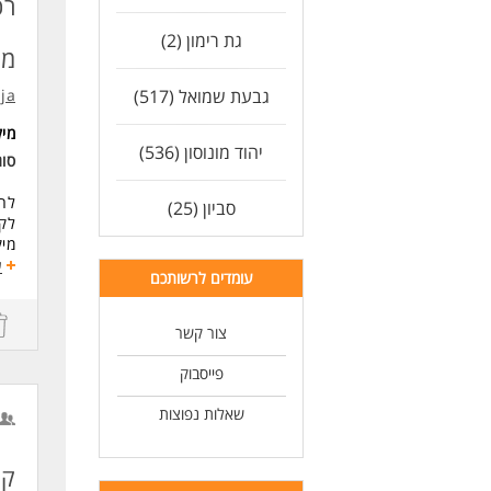
רכ
לה
ללמ
גת רימון (2)
מק
מה 
אנו
גבעת שמואל (517)
ja
גיב
גדו
מי
יהוד מונוסון (536)
גדו
סו
דרי
לחב
סביון (25)
- נ
לק
- נ
מיק
- נ
ע
עומדים לרשותכם
- י
דרי
היקף
הי
תחו
צור קשר
מיק
ניה
עבו
פייסבוק
לעו
תיא
עבו
שאלות נפוצות
טיפ
דרי
חוב
קנ
חוב