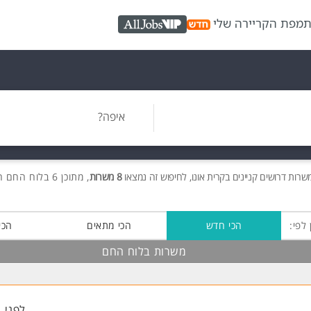
ת
מפת הקריירה שלי
AllJobs VIP
איפה?
משרות
דרושים
קניינים בקרית אונו, לחיפוש זה נמצאו
8 משרות
, מתוכן 6 בלוח החם חינם!
 לפי:
הכי חדש
הכי מתאים
הכי
משרות בלוח החם
לפני 1 שעות