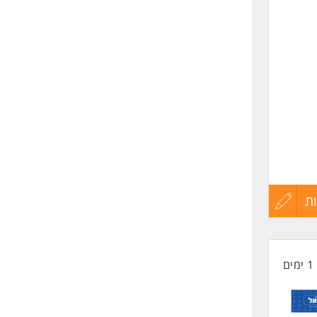
לפני
שליחה
גברים
ת
עדכון
קורות
1 ימים
החיים
לפני