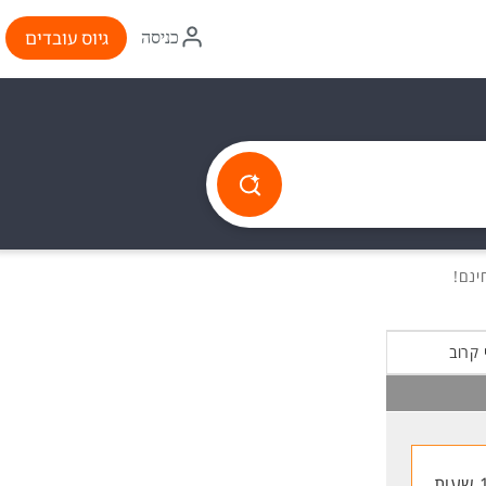
איקון
גיוס עובדים
כניסה
התחברות
 קרוב