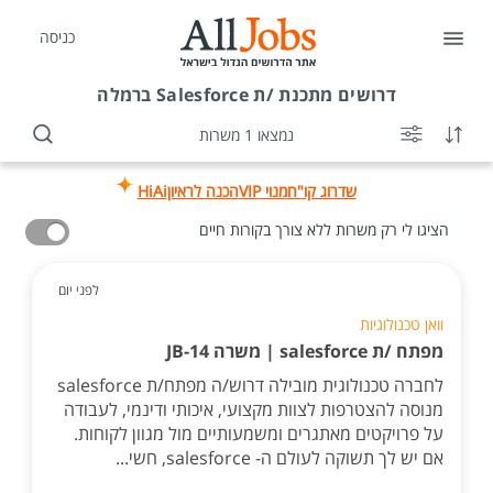
כניסה
דרושים
מתכנת /ת Salesforce ברמלה
נמצאו 1 משרות
שדרוג קו"ח
מנוי VIP
הכנה לראיון
HiAi
הציגו לי רק משרות ללא צורך בקורות חיים
לפני יום
וואן טכנולוגיות
מפתח /ת salesforce | משרה JB-14
לחברה טכנולוגית מובילה דרוש/ה מפתח/ת salesforce
מנוסה להצטרפות לצוות מקצועי, איכותי ודינמי, לעבודה
על פרויקטים מאתגרים ומשמעותיים מול מגוון לקוחות.
אם יש לך תשוקה לעולם ה- salesforce, חשי...