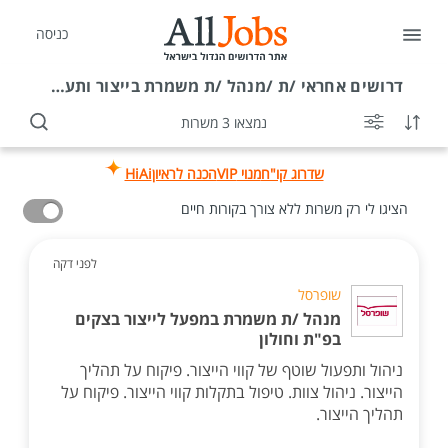
כניסה
דרושים
אחראי /ת /מנהל /ת משמרת בייצור ותעשייה עבודה בלילה
נמצאו 3 משרות
שדרוג קו"ח
מנוי VIP
הכנה לראיון
HiAi
הציגו לי רק משרות ללא צורך בקורות חיים
לפני דקה
שופרסל
מנהל /ת משמרת במפעל לייצור בצקים
בפ"ת וחולון
ניהול ותפעול שוטף של קווי הייצור. פיקוח על תהליך
הייצור. ניהול צוות. טיפול בתקלות קווי הייצור. פיקוח על
תהליך הייצור.