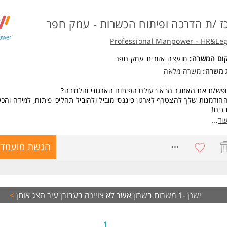
ז /ת הדרכה ופיתוח הכשרות - עמק חפר
Professional Manpower - HR&Leg
קום המשרה:
מועצה אזורית עמק חפר
ג משרה:
משרה מלאה
ש/ת את האתגר הבא בעולם הפיתוח הארגוני והלמידה?
ההזדמנות שלך להצטרף לארגון פיננסי מוביל ולהוביל תהליכי פיתוח, למידה והכ
דים!
וד
...
 בתפקיד?
ובלת קורסי הכשרה מקצה לקצה לעובדים חדשים.
8765040
הגשת מועמדו
עברת הדרכות והקניית ידע מקצועי, שירותי ומכירתי.
יתוח ועדכון תוצרי למידה וחומרי הדרכה.
בודה שוטפת מול מנהלים וגורמים מקצועיים.
דידה ושיפור של תהליכי ההכשרה והלמידה.
שות:
ישנן -1 משרות בשרון אשר לא צויינה בעבורן עיר
הצג אותן
>
ואר אקדמי - חובה!
יסיון מוכח בהדרכה ועמידה מול קהל - חובה!
צירתיות, יוזמה ויכולת עבודה עצמאית בסביבה דינמית.
1