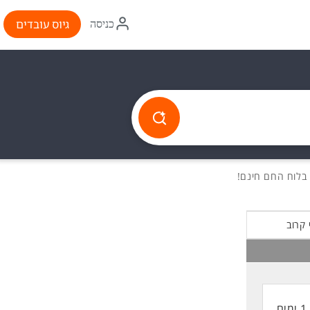
איקון
גיוס עובדים
כניסה
התחברות
 קרוב
1 ימים