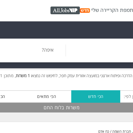
ת
מפת הקריירה שלי
AllJobs VIP
איפה?
דרכה ופיתוח ארגוני במועצה אזורית עמק חפר, לחיפוש זה נמצאו
1 משרות
, מתוכן 1 בלוח החם חינם!
 לפי:
הכי חדש
הכי מתאים
הכי
משרות בלוח החם
חברת השמה / כח אדם