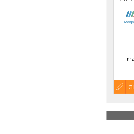
שרת
ת
עדכון
קורות
החיים
לפני