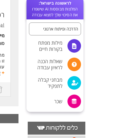
לראשונה בישראל:
המלצות מבוססות AI שישפרו
רכ
את הסיכוי שלך למצוא עבודה
al
הדרכה ופיתוח ארגוני
מי
מילות מפתח
סו
בקורות חיים
מחפ
שאלות הכנה
זו 
עוב
לראיון עבודה
ע
מה
מבחני קבלה
- ה
לתפקיד
- ה
- פ
שכר
- ע
- מ
דרי
- ת
- נ
- י