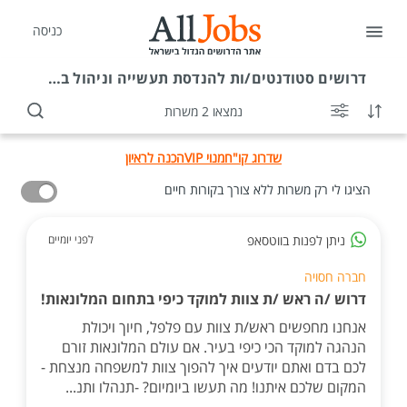
כניסה
דרושים
סטודנטים/ות להנדסת תעשייה וניהול בבית שמש
נמצאו 2 משרות
שדרוג קו"ח
מנוי VIP
הכנה לראיון
הציגו לי רק משרות ללא צורך בקורות חיים
ניתן לפנות בווטסאפ
לפני יומיים
חברה חסויה
דרוש /ה ראש /ת צוות למוקד כיפי בתחום המלונאות!
אנחנו מחפשים ראש/ת צוות עם פלפל, חיוך ויכולת
הנהגה למוקד הכי כיפי בעיר. אם עולם המלונאות זורם
לכם בדם ואתם יודעים איך להפוך צוות למשפחה מנצחת -
המקום שלכם איתנו! מה תעשו ביומיום? -תנהלו ותנ...