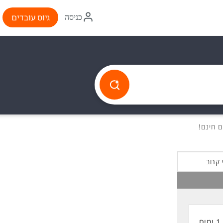
איקון
גיוס עובדים
כניסה
התחברות
 קרוב
1 ימים