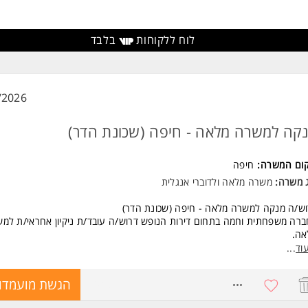
יבציה גבוהה לעשייה בתחום הבריאות והרפואה. המשרה מיועדת לנשים ולגברי
חד.
לוח ללקוחות
בלבד
ד משרות ומידע על אסותא מרכזים רפואיים >
/2026
קה למשרה מלאה - חיפה (שכונת הדר)
קום המשרה:
חיפה
ג משרה:
משרה מלאה
ו
לדוברי אנגלית
ש/ה מנקה למשרה מלאה - חיפה (שכונת הדר)
רה משפחתית וחמה בתחום דירות הנופש דרוש/ה עובד/ת ניקיון אחראי/ת למ
אה.
וד
...
קיד כולל:
יון והכנת דירות נופש לקראת כניסת אורחים
8704333
הגשת מועמדו
ול במשימות יומיומיות לפי הצורך