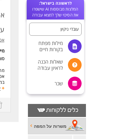
לראשונה בישראל:
המלצות מבוססות AI שישפרו
אס
את הסיכוי שלך למצוא עבודה
עז
עובדי ניקיון
אסו
מילות מפתח
בקורות חיים
מי
סוג
שאלות הכנה
לראיון עבודה
מחפ
אסו
במס
שכר
לרו
ע
שמי
חום
משרה
ימי
דרי
משרות על המפה
ידי
נכו