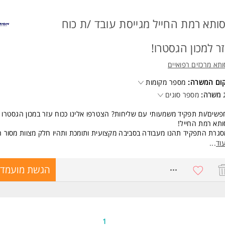
ותא רמת החייל מגייסת עובד /ת כוח
ר למכון הגסטרו!
תא מרכזים רפואיים
קום המשרה:
מספר מקומות
 משרה:
מספר סוגים
שים/ות תפקיד משמעותי עם שליחות? הצטרפו אלינו ככוח עזר במכון הגסטרו 
תא רמת החייל!
גרת התפקיד תהנו מעבודה בסביבה מקצועית ותומכת ותהיו חלק מצוות מסור ה
וחת המטופלים.
וד
...
רה על תנאים סביבתיים נוחים ובטוחים של מטופלים, ביצוע בדיקות בסיסיות כמ
 ולחץ דם, הגשת ארוחות בהתאם להנחיות הצוות וסיוע בליווי מטופלים לבדיקות
8274122
הגשת מועמדו
 מלאה ובמשמרות בימים א-ה בוקר 6:45-15:00 וערב 13:45-21:00
 שישי במשמרת בוקר או עד תום הפעילות.
שות:
עת השפה העברית ברמת שיחה, קריאה וכתיבה.
נות לעבודה פיזית ודינאמית.
1