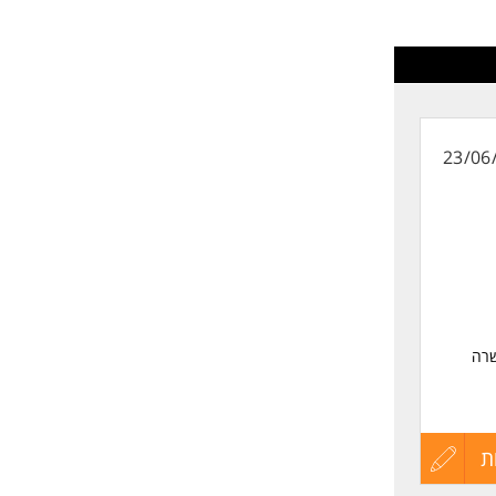
ם
לפני
שליחה
23/06
שרה
ת
הגש
עדכון