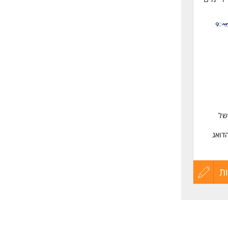
של
דואג
ו מדידת
 שונות.
ת
עדכון
קורות
החיים