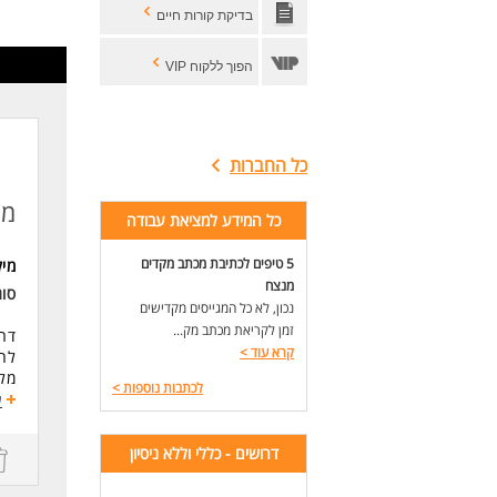
מוט
בדיקת קורות חיים
כא
לעו
הפוך ללקוח VIP
כל החברות
מנ
כל המידע למציאת עבודה
5 טיפים לכתיבת מכתב מקדים
מי
מנצח
סו
נכון, לא כל המגייסים מקדישים
זמן לקריאת מכתב מק...
דרו
קרא עוד
>
לחב
מל
לכתבות נוספות
>
ע
התפ
ניק
דרושים - כללי וללא ניסיון
טיפ