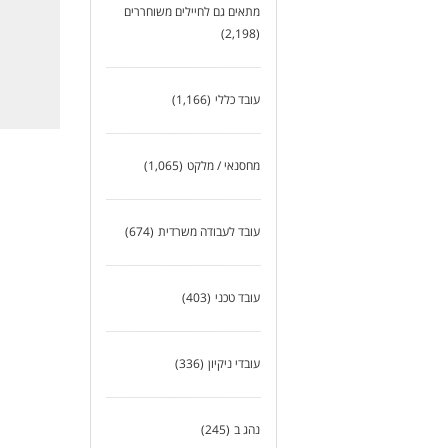
מה 
מתאים גם לחיילים משוחררים
מש
(2,198)
שכר
יצי
עובד כללי
(1,166)
מחפ
מחסנאי / מלקט
(1,065)
דרי
נדר
שיר
שלי
עובד לעבודה משרדית
(674)
מגו
כא
עובד טכני
(403)
עובדי ניקיון
(336)
נהג ב
(245)