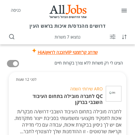
כניסה
דרושים
מהנדס/ת איכות בראש העין
נמצאו 7 משרות
שדרוג קו"ח
מנוי VIP
הכנה לראיון
HiAi
הציגו לי רק משרות ללא צורך בקורות חיים
לפני 12 שעות
ARO שירותי השמה
QC לחברה מובילה בתחום העיבוד
השבבי בברקן
לחברה מובילה בתחום העיבוד השבבי דרוש/ה מבקר/ת
איכות לתפקיד מקצועי ומשמעותי בסביבת ייצור מתקדמת.
אם יש לך ניסיון בביקורת איכות, עבודה עם כלי מדידה
וקריאת שרטוטים - זו ההזדמנות שלך להצטרף לחבר...