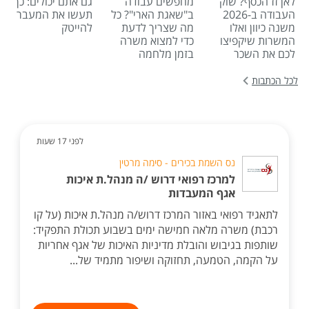
לאן זז הכסף? שוק
מחפשים עבודה
גם אתם יכולים: כך
העבודה ב-2026
ב"שאגת הארי"? כל
תעשו את המעבר
משנה כיוון ואלו
מה שצריך לדעת
להייטק
המשרות שיקפיצו
כדי למצוא משרה
לכם את השכר
בזמן מלחמה
לכל הכתבות
לפני 17 שעות
נס השמת בכירים - סימה מרטין
למרכז רפואי דרוש /ה מנהל.ת איכות
אגף המעבדות
לתאגיד רפואי באזור המרכז דרוש/ה מנהל.ת איכות (על קו
רכבת) משרה מלאה חמישה ימים בשבוע תכולת התפקיד:
שותפות בגיבוש והובלת מדיניות האיכות של אגף אחריות
על הקמה, הטמעה, תחזוקה ושיפור מתמיד של...