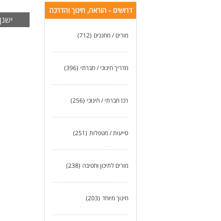
דרושים - הוראה, חינוך והדרכה
תחי
ישנן -2 משרות בצפון,הגליל והגולן,גליל תחתון אשר ל
- מ
מורים / מחנכים
(712)
דרי
- נ
- ד
- ת
מדריך חינוכי / חברתי
(396)
- ת
- ת
- נ
רכז חברתי / חינוכי
(256)
- א
- ר
- נ
- ה
סייעות / מטפלות
(251)
לעו
מורים לתיכון וחטיבה
(238)
חינוך מיוחד
(203)