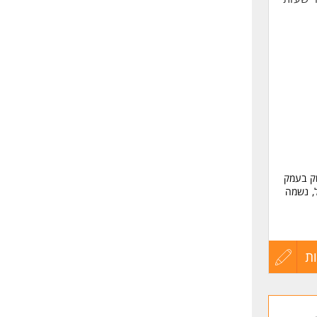
וק בעמק
, נשמה
ומכת
ת
עדכון
קורות