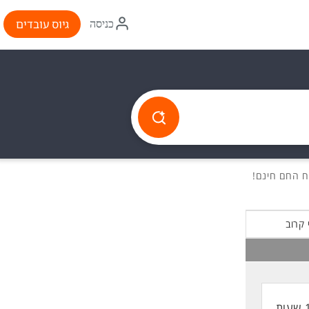
איקון
גיוס עובדים
כניסה
התחברות
 קרוב