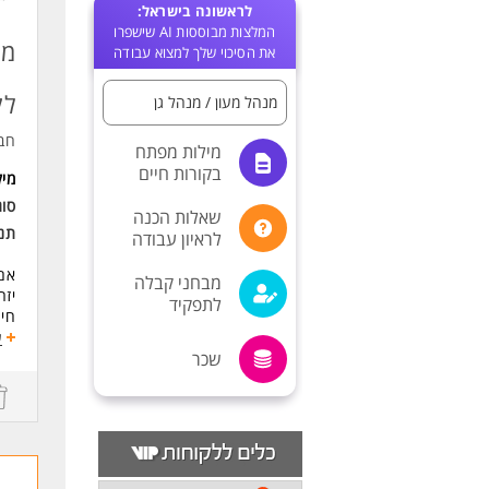
לראשונה בישראל:
המלצות מבוססות AI שישפרו
את הסיכוי שלך למצוא עבודה
לק
מנהל מעון / מנהל גן
חב
מילות מפתח
בקורות חיים
מי
סוג
שאלות הכנה
תנא
לראיון עבודה
אם 
מבחני קבלה
יזר
לתפקיד
חינ
הצט
ע
שכר
ומ
במ
- ת
- ת
- ת
דרי