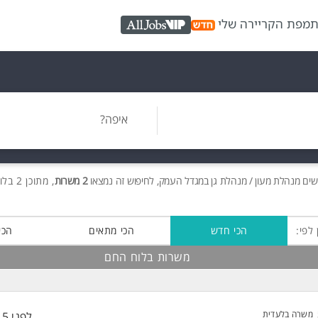
ת
מפת הקריירה שלי
AllJobs VIP
איפה?
שים
מנהלת מעון / מנהלת גן במגדל העמק, לחיפוש זה נמצאו
2 משרות
, מתוכן 2 בלוח החם חינם!
 לפי:
הכי חדש
הכי מתאים
הכי
משרות בלוח החם
משרה בלעדית
לפני 15 שעות