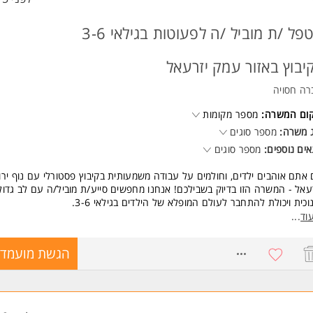
מטפל /ת מוביל /ה לפעוטות בגילאי 3-6
יבוץ באזור עמק יזרעאל
רה חסויה
קום המשרה:
מספר מקומות
 משרה:
מספר סוגים
ים נוספים:
מספר סוגים
אתם אוהבים ילדים, וחולמים על עבודה משמעותית בקיבוץ פסטורלי עם נוף יר
עאל - המשרה הזו בדיוק בשבילכם! אנחנו מחפשים סייע/ת מוביל/ה עם לב גדול
וכית ויכולת להתחבר לעולם המופלא של הילדים בגילאי 3-6.
רפו לצוות החינוכי שלנו ותיהנו מעבודה מלאת משמעות באווירה משפחתית, ת
וד
...
חבקת.
סגרת התפקיד:
8766496
הגשת מועמדו
ובילו קבוצת פעוטות
נהלו קשר רציף מול הורים
בנו סדר יום
שות: