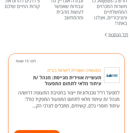
חדש ב-AllJobs: כל
עבודה אונליין: 10
5 דרכים להרוס את
משרות המכרזים
עבודות שאפשר
קורות החיים שלכם
הממשלתיים
לעשות מהבית
והציבוריים, אצלנו
ומהמחשב
באתר!
לכל הכתבות
לפני 15 שעות
התעשייה האווירית לישראל בע"מ
תעשייה אווירית מגייסת: מנהל /ת
עיתוד מלאי לתחום התפעול
למפעל רו"ל טכנולוגיות ייצור בחטיבת התעופה דרוש/ה
מנהל /ת עיתוד מלאי לתחום התפעול התפקיד כולל:
עיתוד חומרי גלם, קשיחים, מתכלים לצרכי הק...