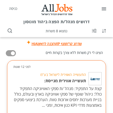
כניסה
דרושים
מנהל/ת הפצה ביהוד מונוסון
נמצאו 8 משרות
שדרוג קו"ח
מנוי VIP
הכנה לראיון
HiAi
הציגו לי רק משרות ללא צורך בקורות חיים
לפני 12 שעות
התעשייה האווירית לישראל בע"מ
תעשייה אווירית מגייסת:
קצת על התפקיד: מנהל /ת ספקי האוויוניקה התפקיד
כולל: ניהול שוטף של ספקי אוויוניקה בארץ ובעולם, כולל
בניית מערכות יחסים ארוכות טווח. הערכת ביצועי ספקים
באמצעות מדדי KPI כגון איכות, זמני ...