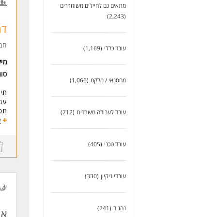
מתאים גם לחיילים משוחררים
צוו
(2,243)
מש
דר
לא 
המש
חב
עובד כללי
(1,169)
דרי
מי
המש
סוג
לעו
מחסנאי / מלקט
(1,066)
תיא
עבו
תפע
עובד לעבודה משרדית
(712)
ע
תחו
*מת
עובד טכני
(405)
*שק
*סי
*קב
*שמ
עובדי ניקיון
(330)
*עמ
הי
נהג ב
(241)
אח
*עב