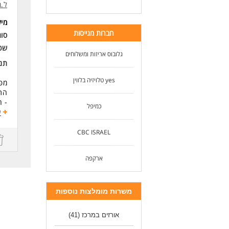
ל.מ
מי
חברות מגייסות
סוג
שכ
גלובוס אריזות ומשלוחים
תנא
yes טלויזיה בלווין
מפע
התפ
- ה
כמיפל
- א
ע
תנא
CBC ISRAEL
עבו
מוכ
ארקפה
הס
הפ
עבו
משרות מומלצות נוספות
דרי
זמי
אורזים במרכז
(41)
עבו
עבו