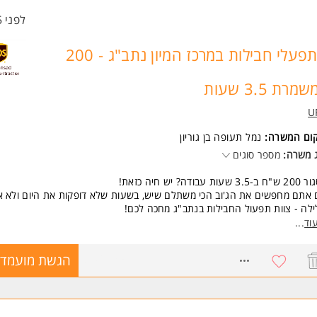
לפני 5 שעות
מתפעלי חבילות במרכז המיון נתב"ג - 200
מרת 3.5 שעות
U
קום המשרה:
נמל תעופה בן גוריון
 משרה:
מספר סוגים
3. שעות עבודה? יש חיה כזאת!
אתם מחפשים את הג'וב הכי משתלם שיש, בשעות שלא דופקות את היום ולא א
לה - צוות תפעול החבילות בנתב"ג מחכה לכם!
וד
...
 הקאטש? אין קאטש.
 קצרצרה ותקתקנית: 21:00 עד 00:30 או 01:00 בלילה.
8746635
הגשת מועמדו
 קבוע: 200 ש"ח פיקס למשמרת!
 שיא: מינימום 3 משמרות בשבוע (אתם בוחרים מתי).
 שקט: יש הסעות חזור הביתה בסוף המשמרת (לאזורים נבחרים).
וירה?