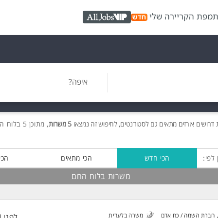
ת
מפת הקריירה שלי
AllJobs VIP
איפה?
ת
דרושים
אורזים מתאים גם לסטודנטים, לחיפוש זה נמצאו
5 משרות
, מתוכן 5 בלוח החם חינם!
 לפי:
הכי חדש
הכי מתאים
הכי
משרות בלוח החם
חברת השמה / כח אדם
משרה בלעדית
לפני 4 שעות