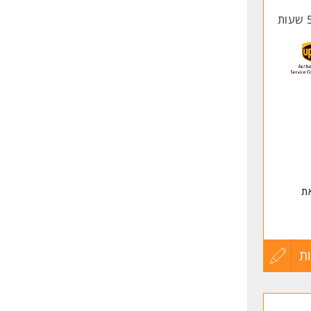
החיים
לפני
שליחה
ת
ת
עדכון
קורות