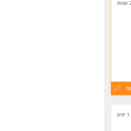
החיים
חד
לפני
שליחה
ת
עדכון
קורות
1 ימים
החיים
לפני