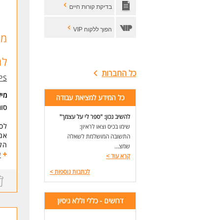
בדיקת קורות חיים
הפוך ללקוח VIP
למש
כל החברות
PS
מי
כל המידע למציאת עבודה
סוג
להשיב נכון: "ספר לי על עצמך"
לסגור 200 ש"ח ב-5
שימו בכיס וצאו לראיון:
אם 
התשובה המושלמת לשאלה
הלי
שמצ...
ע
קרא עוד
>
מה
לכתבות נוספות
>
משמרת
כסף קל
גמישות
דרושים - כללי וללא ניסיון
ראש
האו