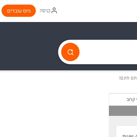
איקון
גיוס עובדים
כניסה
התחברות
 קרוב