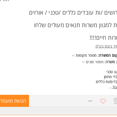
ושים /ות עובדים כללים /טכני / אורזים
ת למגוון משרות תנאים מעולים שלחו
רות חיים!!!!
ר ג'ובס בע"מ
קום המשרה:
מספר מקומות
 משרה:
מספר סוגים
 טכני
די מחסן
דים/ות כללים
זה
וד
...
שות:
8770313
הגשת מועמדו
יון בתחום- יתרון המשרה מיועדת לנשים ולגברים כאחד.
ד משרות ומידע על עמיר ג'ובס בע"מ >