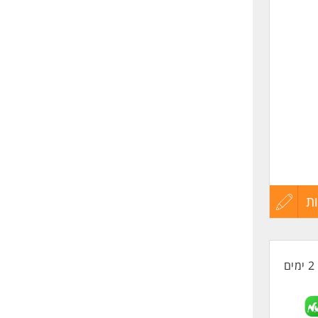
שליחה
ת
עדכון
קורות
2 ימים
החיים
לפני