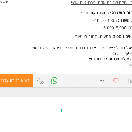
. עולם של כח אדם- מרכז גיוס ארצי
קום המשרה:
מספר מקומות
 משרה:
מספר סוגים
ר:
6,000-8,000
ים נוספים:
הסעות, החזר הוצאות
ל מוביל ליצור מיץ באזור חדרה מגייס עובדים/ות לייצור המיץ!
קיד כולל:
פעלת מכונות קו יצור מיץ
חריות על תקינות המכונות והפס.
וד
...
ים מעולים:
8362977
הגשת מועמדו
דה במשמרות בוקר+ ערב + לילה
ר כעבודה מועדפת
עות מחדרה
סקות בתשלום מלא!
דה בסביבת מזון. ללא ריח
1
שות:
נות לעבודה במשמרות בוקר/ ערב / לילה
דה בסביבת מזון. ללא ריח,
דה בעמידה ממושכת המשרה מיועדת לנשים ולגברים כאחד.