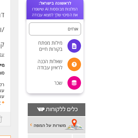
לראשונה בישראל:
המלצות מבוססות AI שישפרו
דר
את הסיכוי שלך למצוא עבודה
/ו
אורזים
מילות מפתח
קו
בקורות חיים
עמי
שאלות הכנה
מי
לראיון עבודה
סוג
שכר
רקע
עוב
עוב
ארי
ע
דרי
ניס
משרות על המפה
לעו