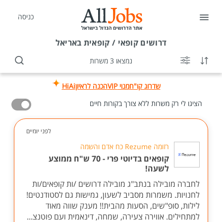
כניסה
דרושים
קופאי / קופאית באריאל
נמצאו 3 משרות
שדרוג קו"ח
מנוי VIP
הכנה לראיון
HiAi
הציגו לי רק משרות ללא צורך בקורות חיים
לפני יומיים
רזומה Rezume כח אדם והשמה
קופאים בדיוטי פרי - 70 ש"ח ממוצע
לשעה!
לחברה מובילה בנתב"ג מובילה דרושים /ות קופאים/ות
לחנויות. משמרות מסביב לשעון, גמישות גם לסטודנטים!
לילות, סופ"שים, הסעות מהבית!! מענק שווה מאוד
למתחילים. אווירה צעירה, שמחה, דינאמית ועם פוטנצ...