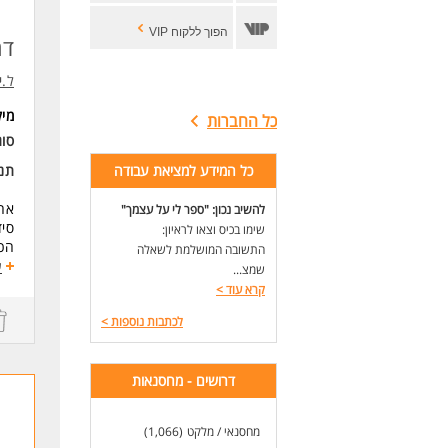
הפוך ללקוח VIP
דר
ל.י
מי
כל החברות
סוג
כל המידע למציאת עבודה
תנא
אחר
להשיב נכון: "ספר לי על עצמך"
סיד
שימו בכיס וצאו לראיון:
הכנ
התשובה המושלמת לשאלה
הכנ
ע
שמצ...
מיו
קרא עוד
>
בדי
לכתבות נוספות
>
בוקר- 08:00-17:00 
דרי
ריש
דרושים - מחסנאות
ריש
ניס
מחסנאי / מלקט
(1,066)
ניס