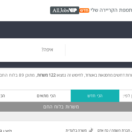
ת
מפת הקריירה שלי
AllJobs VIP
איפה?
רות
דרושים
מחסנאות באשדוד, לחיפוש זה נמצאו
122 משרות
, מתוכן 89 בלוח החם חינם!
 לפי:
הכי חדש
הכי מתאים
הכי
משרות בלוח החם
חברת השמה / כח אדם
משרה בלעדית
לפני 33 דקות