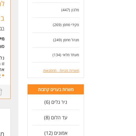
ידע
לר
עבר
מלגזן
(447)
נכו
בא
נכו
עבו
פקידי מחסן
(269)
רמי
הגע
מי
מנהל מחסן
(249)
לעו
סוג
מעתד מלאי
(134)
נלה
זו 
אחר
משרות פנויות - מחסנאות
במ
ע
ארג
ניה
משרות בערים קרובות
ספי
בקר
ניר גלים (6)
דרי
ניס
עד הלום (8)
יכו
אמי
משר
מח
אמונים (12)