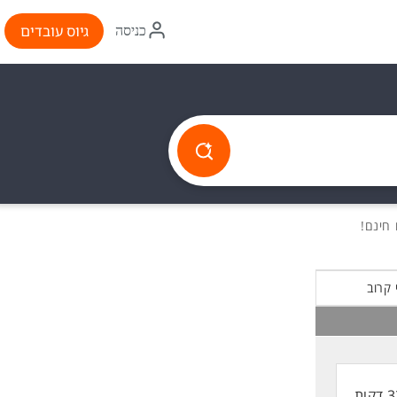
איקון
גיוס עובדים
כניסה
התחברות
 קרוב