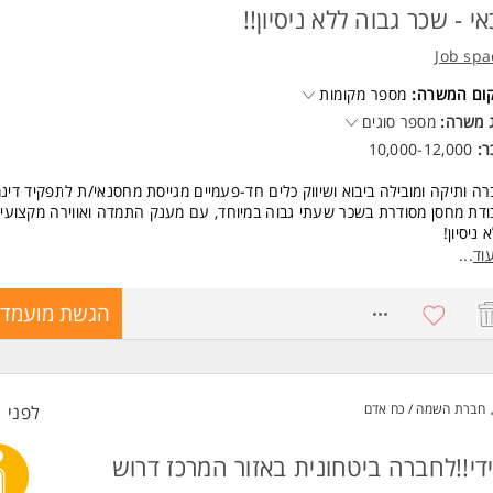
אי - שכר גבוה ללא ניסיון!!
Job spa
קום המשרה:
מספר מקומות
 משרה:
מספר סוגים
ר:
10,000-12,000
ה ותיקה ומובילה ביבוא ושיווק כלים חד-פעמיים מגייסת מחסנאי/ת לתפקיד דינמ
דת מחסן מסודרת בשכר שעתי גבוה במיוחד, עם מענק התמדה ואווירה מקצועית
 ניסיון!
וד
...
ור התפקיד:
בלת סחורה ופריקתה.
8765022
הגשת מועמדו
ידור והכנת הזמנות.
ידור קרטונים על משטחים.
 ותנאים:
שעה (בהתאם לניסיון)!
חברת השמה / כח אדם
לפני 1 שעות
ק התמדה 2,000 לאחר שנה!
ה מלאה: א'-ה', 08:00-17:00 - בלי שישי!
די!!לחברה ביטחונית באזור המרכז דרוש
עות נוספות בתשלום לפי הצורך.
ביבת עבודה מקצועית ודינמית בחברה ותיקה ויציבה.