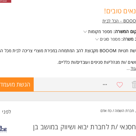
שות:
אים טובים!
ון תעסוקתי קודם כמחסנאי - חוובה + רשיון מלגזה האם יש?
נות למשרה מלאה בלבד חובה המשרה מיועדת לנשים ולגברים כאחד.
B - הכל לבית
שרות ומידע על S.e.jobs פתרונות גיוס מתקדמים >
קום המשרה:
מספר מקומות
 משרה:
מספר סוגים
BOOO מקבוצת להב המתמחה במכירת מוצרי צריכה לבית מכל המחלקות
שים /ות מנהלי/ות סניפים ועובדים/ות כלליים.
וד
...
רה מלאה.
אימים /ות תנאים טובים!
8697750
הגשת מועמדו
שות:
משרה מיועדת לנשים ולגברים כאחד.
משרות ומידע על BOOOM - הכל לבית >
חברת השמה / כח אדם
לפני 1 שעות
סנאי /ת לחברת יבוא ושיווק במושב בן