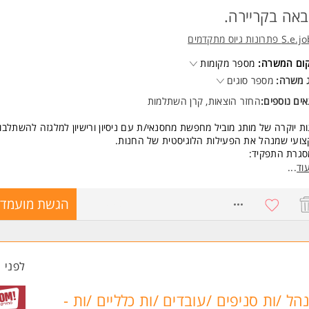
אה בקריירה.
 פתרונות גיוס מתקדמים
קום המשרה:
מספר מקומות
 משרה:
מספר סוגים
ים נוספים:
החזר הוצאות, קרן השתלמות
ת יוקרה של מותג מוביל מחפשת מחסנאי/ת עם ניסיון ורישיון למלגזה להשתלבו
ועי שמנהל את הפעילות הלוגיסטית של החנות.
סגרת התפקיד:
ו אחראים על קבלת סחורה מספקים, פריקה והעמסה באמצעות מלגזה, סידור 
וד
...
סן, הכנת הזמנות והעברת ציוד בהתאם לצורכי החנות, ביצוע ספירות מלאי שוט
רה על סדר וארגון המחסן ובקרה על מלאי קיים. העבודה מתבצעת כחלק מצוו
8771098
הגשת מועמדו
ועי ומגובש, תוך הקפדה על דיוק, סדר וזרימת עבודה יעילה המאפשרת פעילו
יפה של החנות.
קף משרה: משרה מלאה.
לפני 1 שעות
ים: קרנות, ביטוחים, חדר אוכל מסודר, חניה מסודרת, מתנות לימי הולדת וחגים,
ת, נופשים בארץ ובחו"ל, דיוני שכר תקופתיים, ימי מחלה מהיום הראשון, מסלולי ק
הל /ות סניפים /עובדים /ות כלליים /ות -
פתחות מקצועית ותנאים