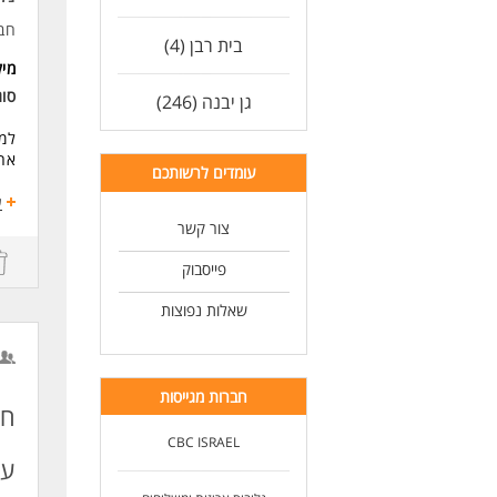
עבו
חב
בית רבן (4)
לעו
מי
סו
גן יבנה (246)
למפ
אחר
עומדים לרשותכם
תיא
ע
*קל
צור קשר
*פר
*ע
פייסבוק
*שי
*שמ
שאלות נפוצות
דרי
*ני
*יכ
חברות מגייסות
*די
חנ
*יד
CBC ISRAEL
עם