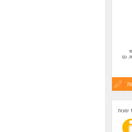
שליחה
י
. גם
ת
עדכון
קורות
החיים
לפני