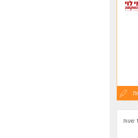
לפני
שליחה
ת
עדכון
קורות
החיים
לפני