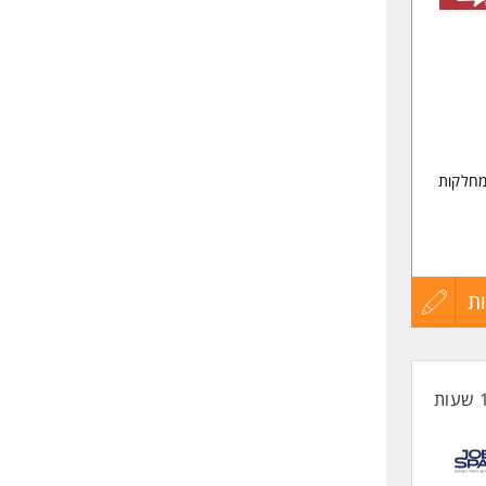
שליחה
ת
עדכון
קורות
החיים
לפני