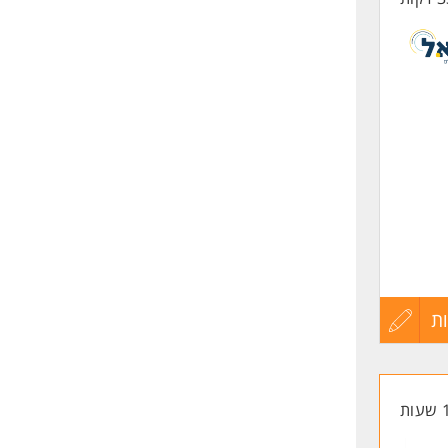
ת
עדכון
קורות
החיים