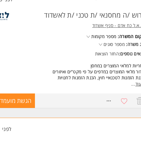
וש /ה מחסנאי /ת טכני /ת לאשדוד
.א.ל כח אדם - סניף אשדוד
קום המשרה:
מספר מקומות
 משרה:
מספר סוגים
ים נוספים:
החזר הוצאות
יות למלאי המוצרים במחסן
ור מלאי המוצרים במדפים על פי מקט"ים ואיזורים
ת הזמנות לטכנאיי חוץ, הכנת הזמנות לחנויות
ת קבלת סחורה מספקים, קבלת החזרות מחנויות ולקוחות פרטיים
וד
...
ן החזרות והעברה למלאי מחסן, ספירת מלאי חצי שנתית
קה ותיקונים קלים של מכשירים המגיעים מלקוחות
8771284
הגשת מועמדו
+ שעות נוספות במידת הצורך.
שות:
יון מלגזה- יתרון
יון נהיגה - חובה
לפני 1 שעות
יון במחסן ממוחשב- יתרון משמעותי
יון בעבודה עם טאבלט לצורך הזמנות ותעודות משלוח- חובה