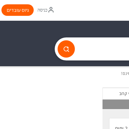
איקון
גיוס עובדים
כניסה
התחברות
 קרוב
2 ימים