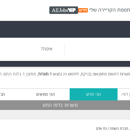
ת
מפת הקריירה שלי
AllJobs VIP
איפה?
משרות
דרושים
מחסנאות בברקת, לחיפוש זה נמצאו
1 משרות
, מתוכן 1 בלוח החם חינם!
 לפי:
הכי חדש
הכי מתאים
הכי
משרות בלוח החם
חברת השמה / כח אדם