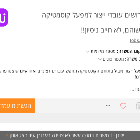
ושים עובדי ייצור למפעל קוסמטיקה
והם, לא חייב ניסיון!!
Jobs
קום המשרה:
מספר מקומות
 משרה:
מספר סוגים
ל ייצור מוביל בתחום הקוסמטיקה מחפש עובדים רציניים ואחראיים שיצטרפו ל
ו!
טי המשרה:
וד
...
דה: 08:00-17:00 (א-ה) - ללא ימי שישי.
חלתי: 40 לשעה/45 ש"ח לשעה.
8735058
הגשת מועמדו
ות מסודרות מלוד ומאור יהודה.
דה בסביבת ייצור נקייה ונעימה, עם אפשרויות להתקדם.
אנחנו מציעים?
 מתגמל ותנאים סוציאליים מלאים.
בות תעסוקתית לטווח ארוך.
ישנן -1 משרות במרכז אשר לא צויינה בעבורן עיר
הצג אותן
>
בת עבודה מקצועית ומשפחתית.