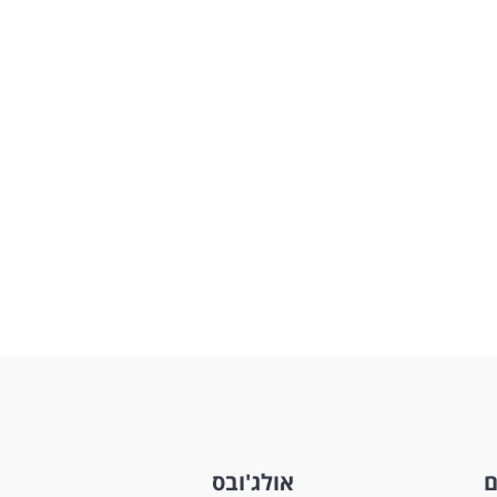
ם
אולג'ובס