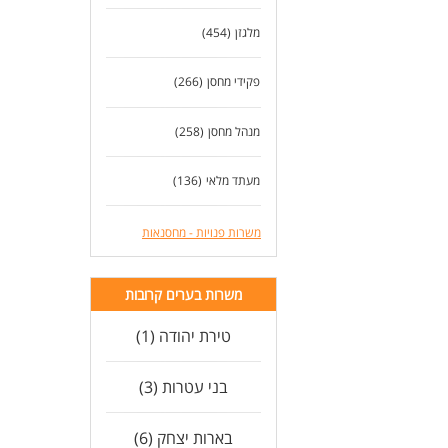
אפש
מלגזן
(454)
דרי
דרי
נכו
פקידי מחסן
(266)
אחר
ניס
מנהל מחסן
(258)
לנש
לעוד
מעתד מלאי
(136)
משרות פנויות - מחסנאות
משרות בערים קרובות
טירת יהודה (1)
בני עטרות (3)
בארות יצחק (6)