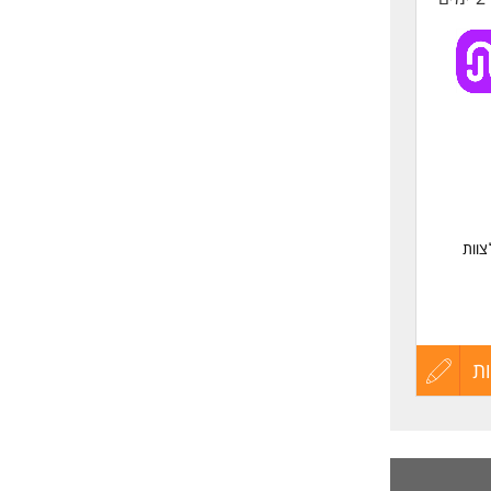
צוות
ת
עדכון
קורות
החיים