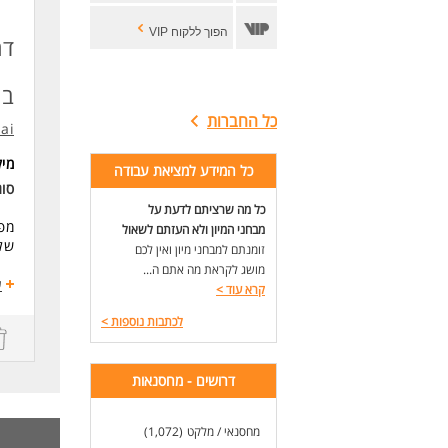
הפוך ללקוח VIP
דר
בש
כל החברות
.ai
מי
כל המידע למציאת עבודה
סוג
כל מה שרציתם לדעת על
מפע
מבחני המיון ולא העזתם לשאול
שלנ
זומנתם למבחני מיון ואין לכם
מושג לקראת מה אתם ה...
פר
ע
קרא עוד
>
שעות עבו
שכר הת
לכתבות נוספות
>
הסע
עבו
מה 
דרושים - מחסנאות
שכר
יצי
מחסנאי / מלקט
(1,072)
סבי