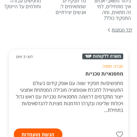
ניהול משאבי אנוש:
10 תפקידים
מחפשים עבודה
איך מתחילים, למי
שמתאימים ל:
וחולמים על הייטק?
זה מתאים, ומה
אנשים יצירתיים
התפקיד כולל?
לכל הכתבות
לפני 3 ימים
חברה חסויה
מחסנאי/ת טכני/ת
מחפשים/ות תפקיד שווה עם אופק קידום בעולם
התעשייה? לחברת אוטומציה מובילה המפתחת אמצעי
ייצור מתקדמים דרוש/ה מחסנאי/ת טכני/ת עם ראש גדול
ויכולות שליטה ובקרה! הזדמנות מצוינת להנדסאים/ות
בתחילת...
הגשת מועמדות