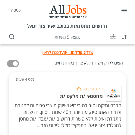
כניסה
דרושים
מחסנאות בכוכב יאיר צור יגאל
נמצאו 5 משרות
שדרוג קו"ח
מנוי VIP
הכנה לראיון
הציגו לי רק משרות ללא צורך בקורות חיים
לפני 4 שעות
ריקרוטיקס בע"מ
מחסנאי /ת מלקט /ת
חברה ותיקה ומובילה ביבוא ושיווק מוצרי פרימיום למטבח
ולחדר האמבטיה, עם יותר מ40 שנות ניסיון, חדשנות
מתמדת ואיכות ללא פשרות דרושים /ות עובדי /ות מחסן
למרלו"ג צור יגאל, התפקיד כולל: ליקוט הזמ...