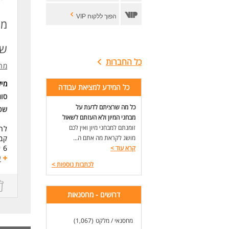
הפוך ללקוח VIP
מח
שב
כל החברות
מרי
מי
כל המידע למציאת עבודה
סוג
כל מה שרציתם לדעת על
שכ
מבחני המיון ולא העזתם לשאול
זומנתם למבחני מיון ואין לכם
לח
מושג לקראת מה אתם ה...
קבל
6 ימים בשבוע
קרא עוד
>
משמר
ע
לכתבות נוספות
>
נכו
דרי
דרושים - מחסנאות
ניס
א'-
מחסנאי / מלקט
(1,067)
לעו