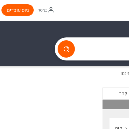
איקון
גיוס עובדים
כניסה
התחברות
 קרוב
2 ימים