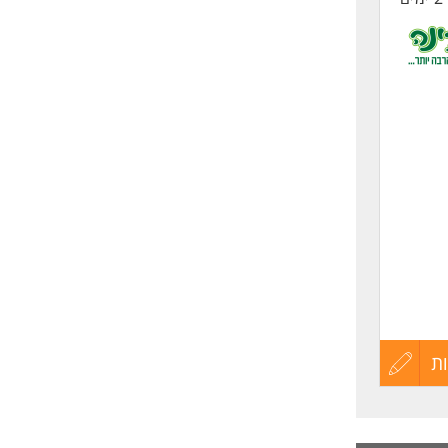
ת
עדכון
קורות