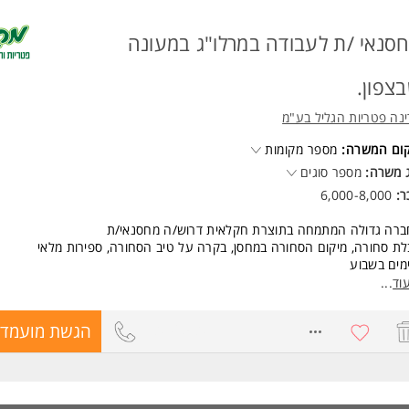
סנאי /ת לעבודה במרלו"ג במעונה
צפון.
נה פטריות הגליל בע"מ
קום המשרה:
מספר מקומות
 משרה:
מספר סוגים
ר:
6,000-8,000
ברה גדולה המתמחה בתוצרת חקלאית דרוש/ה מחסנאי/ת
ת סחורה, מיקום הסחורה במחסן, בקרה על טיב הסחורה, ספירות מלאי
ת בוקר: 09:00-18:00
וד
...
נות לשעות נוספות לפי צורך
8096580
הגשת מועמדו
שות:
יון קודם כמחסנאי/ת/מלקט /ת- יתרון
ו' המשרה מיועדת לנשים ולגברים כאחד.
ד משרות ומידע על מרינה פטריות הגליל בע"מ >