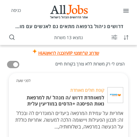
כניסה
דרושים
ניהול ברפואה מתאים גם לאנשים עם מוגבלות
נמצאו 13 משרות
שדרוג קו"ח
מנוי VIP
הכנה לראיון
HiAi
הציגו לי רק משרות ללא צורך בקורות חיים
לפני שעה
קופת חולים מאוחדת
למאוחדת דרוש /ה מנהל /ת למרפאת
נאות הפיסגה +הדסים במודיעין עלית
אחריות על עמידת המרפאה ביעדים המוגדרים לה ובכלל
זה: תכנון הפעילות ויישומה הלכה למעשה. אחריות כוללת
על הנעשה במרפאה, בשלוחותיה,...