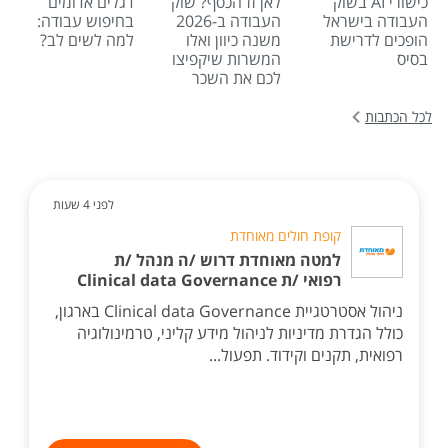
כישורי AI בשוק
לאן זז הכסף? שוק
דגלים אדומים
העבודה בישראל
העבודה ב-2026
בחיפוש עבודה:
הופכים לדרישת
משנה כיוון ואלו
למה לשים לב?
בסיס
המשרות שיקפיצו
לכם את השכר
לכל הכתבות
לפני 4 שעות
קופת חולים מאוחדת
למטה מאוחדת דרוש /ה מנהל /ת
רפואי /ת Clinical data Governance
ניהול אסטרטגיית Clinical data Governance בארגון,
כולל הגדרת מדיניות לניהול מידע קליני, טרמינולוגיה
רפואית, תקנים וקידוד. תפעול...