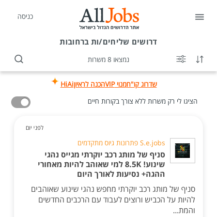
כניסה
דרושים
שליחים/ות ברחובות
נמצאו 8 משרות
שדרוג קו"ח
מנוי VIP
הכנה לראיון
HiAi
הציגו לי רק משרות ללא צורך בקורות חיים
לפני יום
S.e.jobs פתרונות גיוס מתקדמים
סניף של מותג רכב יוקרתי מגייס נהגי
שינוע! 8.5K למי שאוהב להיות מאחורי
ההגה+ נסיעות לאורך היום
סניף של מותג רכב יוקרתי מחפש נהגי שינוע שאוהבים
להיות על הכביש ורוצים לעבוד עם הרכבים החדשים
והמת...